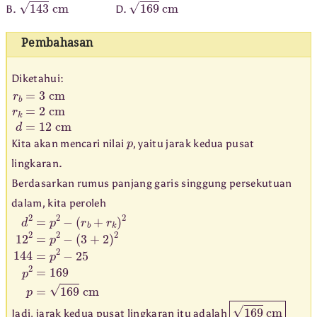
143
cm
169
cm
B.
D.
Pembahasan
Diketahui:
r
b
=
3
cm
r
k
=
2
cm
d
=
12
cm
p
Kita akan mencari nilai
, yaitu jarak kedua pusat
lingkaran.
Berdasarkan rumus panjang garis singgung persekutuan
dalam, kita peroleh
d
(
r
2
b
=
+
p
r
2
k
−
)
2
12
2
=
p
2
−
(
3
+
2
)
2
144
=
p
2
−
25
p
2
=
169
p
=
169
c
169
cm
Jadi, jarak kedua pusat lingkaran itu adalah