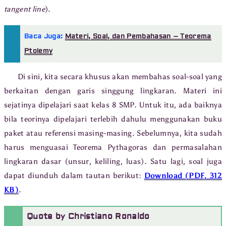
tangent line
).
Baca Juga:
Materi, Soal, dan Pembahasan – Teorema
Ptolemy
Di sini, kita secara khusus akan membahas soal-soal yang
berkaitan dengan garis singgung lingkaran. Materi ini
sejatinya dipelajari saat kelas 8 SMP. Untuk itu, ada baiknya
bila teorinya dipelajari terlebih dahulu menggunakan buku
paket atau referensi masing-masing. Sebelumnya, kita sudah
harus menguasai Teorema Pythagoras dan permasalahan
lingkaran dasar (unsur, keliling, luas). Satu lagi, soal juga
dapat diunduh dalam tautan berikut:
Download (PDF, 312
KB)
.
Quote by Christiano Ronaldo