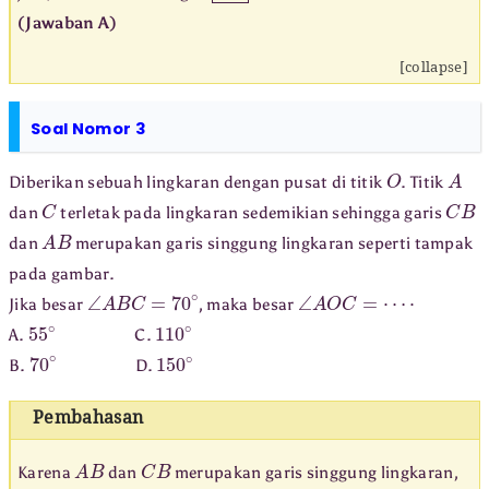
(Jawaban A)
[collapse]
Soal Nomor 3
O
A
Diberikan sebuah lingkaran dengan pusat di titik
. Titik
C
C
B
dan
terletak pada lingkaran sedemikian sehingga garis
A
B
dan
merupakan garis singgung lingkaran seperti tampak
pada gambar.
∠
A
B
C
=
70
∘
∠
A
O
C
=
⋯
⋅
Jika besar
, maka besar
55
∘
110
∘
A.
C.
70
∘
150
∘
B.
D.
Pembahasan
A
B
C
B
Karena
dan
merupakan garis singgung lingkaran,