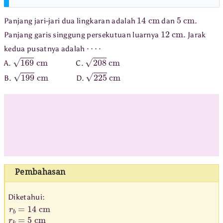
14
cm
5
cm
Panjang jari-jari dua lingkaran adalah
dan
.
12
cm
Panjang garis singgung persekutuan luarnya
. Jarak
⋯
⋅
kedua pusatnya adalah
169
cm
208
cm
A.
C.
199
cm
225
cm
B.
D.
Pembahasan
Diketahui:
r
b
=
14
cm
r
k
=
5
cm
l
=
12
cm