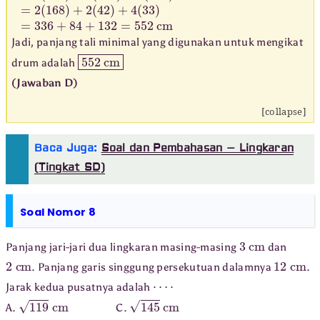
Jadi, panjang tali minimal yang digunakan untuk mengikat
552
cm
drum adalah
(Jawaban D)
[collapse]
Baca Juga:
Soal dan Pembahasan – Lingkaran
(Tingkat SD)
Soal Nomor 8
3
cm
Panjang jari-jari dua lingkaran masing-masing
dan
2
cm
12
cm
. Panjang garis singgung persekutuan dalamnya
.
⋯
⋅
Jarak kedua pusatnya adalah
119
cm
145
cm
A.
C.