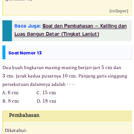
[collapse]
Baca Juga:
Soal dan Pembahasan – Keliling dan
Luas Bangun Datar (Tingkat Lanjut)
Soal Nomor 13
5
cm
Dua buah lingkaran masing-masing berjari-jari
dan
3
cm
10
cm
. Jarak kedua pusatnya
. Panjang garis singgung
⋯
⋅
persekutuan dalamnya adalah
6
cm
15
cm
A.
C.
8
cm
18
cm
B.
D.
Pembahasan
Diketahui: