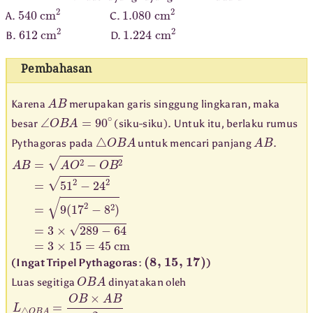
540
cm
2
1.080
cm
2
A.
C.
612
cm
2
1.224
cm
2
B.
D.
Pembahasan
A
B
Karena
merupakan garis singgung lingkaran, maka
∠
O
B
A
=
90
∘
besar
(siku-siku). Untuk itu, berlaku rumus
△
O
B
A
A
B
Pythagoras pada
untuk mencari panjang
.
A
B
=
A
O
2
−
O
B
2
=
51
2
−
24
2
=
9
(
17
2
−
8
2
)
=
3
×
289
−
64
=
3
×
15
(8, 15, 17)
(Ingat Tripel Pythagoras:
)
O
B
A
Luas segitiga
dinyatakan oleh