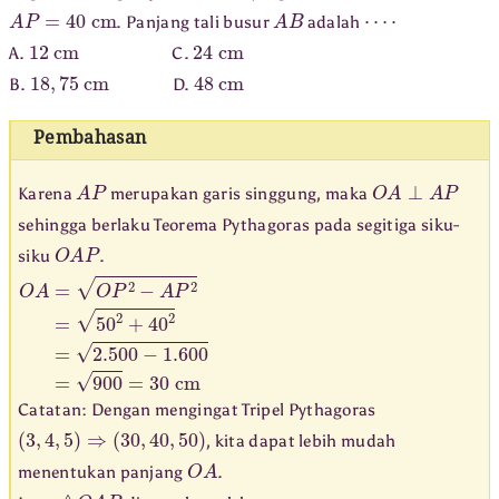
A
P
=
40
cm
A
B
⋯
⋅
. Panjang tali busur
adalah
12
cm
24
cm
A.
C.
18
,
75
cm
48
cm
B.
D.
Pembahasan
A
P
O
A
⊥
A
P
Karena
merupakan garis singgung, maka
sehingga berlaku Teorema Pythagoras pada segitiga siku-
O
A
P
siku
.
O
A
=
O
P
2
−
A
P
2
=
50
2
+
40
2
=
2.500
−
1.600
=
900
=
30
cm
Catatan: Dengan mengingat Tripel Pythagoras
(
3
,
4
,
5
)
⇒
(
30
,
40
,
50
)
, kita dapat lebih mudah
O
A
menentukan panjang
.
△
O
A
P