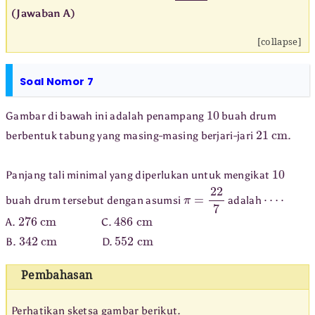
(Jawaban A)
[collapse]
Soal Nomor 7
10
Gambar di bawah ini adalah penampang
buah drum
21
cm
berbentuk tabung yang masing-masing berjari-jari
.
10
Panjang tali minimal yang diperlukan untuk mengikat
π
=
22
7
⋯
⋅
buah drum tersebut dengan asumsi
adalah
276
cm
486
cm
A.
C.
342
cm
552
cm
B.
D.
Pembahasan
Perhatikan sketsa gambar berikut.