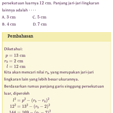
12
cm
persekutuan luarnya
. Panjang jari-jari lingkaran
⋯
⋅
lainnya adalah
3
cm
5
cm
A.
C.
4
cm
7
cm
B.
D.
Pembahasan
Diketahui:
p
=
13
cm
r
k
=
2
cm
l
=
12
cm
r
b
Kita akan mencari nilai
, yang merupakan jari-jari
lingkaran lain yang lebih besar ukurannya.
Berdasarkan rumus panjang garis singgung persekutuan
luar, diperoleh
l
(
(
(
2
r
r
r
b
b
b
=
p
−
−
−
2
2
2
2
)
)
)
−
2
2
2
(
144
25
r
r
b
b
−
−
=
=
2
r
k
169
=
)
25
2
12
−
=
5
2
r
=
b
13
=
7
2
−
cm