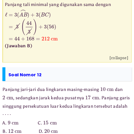
Panjang tali minimal yang digunakan sama dengan
ℓ
=
3
(
A
B
⌢
)
+
3
(
B
C
)
=
3
(
44
3
)
+
3
(
56
)
=
44
+
168
=
212
cm
(Jawaban B)
[collapse]
Soal Nomor 12
10
cm
Panjang jari-jari dua lingkaran masing-masing
dan
2
cm
17
cm
, sedangkan jarak kedua pusatnya
. Panjang garis
singgung persekutuan luar kedua lingkaran tersebut adalah
⋯
⋅
9
cm
15
cm
A.
C.
12
cm
20
cm
B.
D.