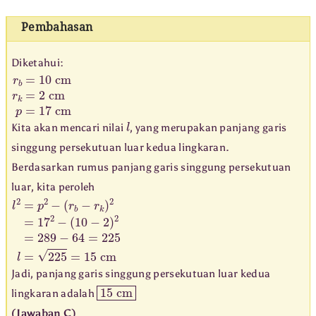
Pembahasan
Diketahui:
r
b
=
10
cm
r
k
=
2
cm
p
=
17
cm
l
Kita akan mencari nilai
, yang merupakan panjang garis
singgung persekutuan luar kedua lingkaran.
Berdasarkan rumus panjang garis singgung persekutuan
luar, kita peroleh
l
(
2
r
b
=
p
−
r
2
k
−
)
2
=
17
2
−
(
10
−
2
)
2
=
289
−
64
=
225
l
=
225
=
15
cm
Jadi, panjang garis singgung persekutuan luar kedua
15
cm
lingkaran adalah
(Jawaban C)