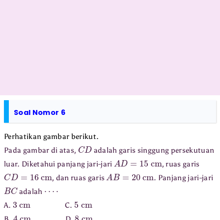
Soal Nomor 6
Perhatikan gambar berikut.
C
D
Pada gambar di atas,
adalah garis singgung persekutuan
A
D
=
15
cm
luar. Diketahui panjang jari-jari
, ruas garis
C
D
=
16
cm
A
B
=
20
cm
, dan ruas garis
. Panjang jari-jari
B
C
⋯
⋅
adalah
3
cm
5
cm
A.
C.
4
cm
8
cm
B.
D.