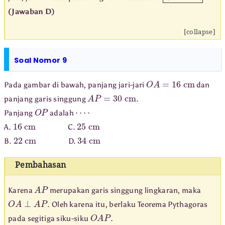
(Jawaban D)
[collapse]
Soal Nomor 9
O
A
=
16
cm
Pada gambar di bawah, panjang jari-jari
dan
A
P
=
30
cm
panjang garis singgung
.
O
P
⋯
⋅
Panjang
adalah
16
cm
25
cm
A.
C.
22
cm
34
cm
B.
D.
Pembahasan
A
P
Karena
merupakan garis singgung lingkaran, maka
O
A
⊥
A
P
. Oleh karena itu, berlaku Teorema Pythagoras
O
A
P
pada segitiga siku-siku
.