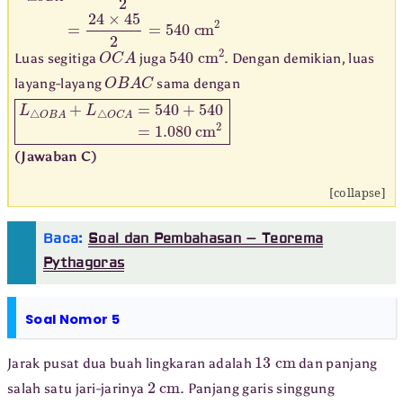
L
△
O
B
A
=
O
B
×
A
B
2
=
24
×
45
2
=
540
cm
2
O
C
A
540
cm
2
Luas segitiga
juga
. Dengan demikian, luas
O
B
A
C
layang-layang
sama dengan
L
△
O
B
A
+
L
△
O
C
A
=
540
+
540
=
1.080
cm
2
(Jawaban C)
[collapse]
Baca:
Soal dan Pembahasan – Teorema
Pythagoras
Soal Nomor 5
13
cm
Jarak pusat dua buah lingkaran adalah
dan panjang
2
cm
salah satu jari-jarinya
. Panjang garis singgung