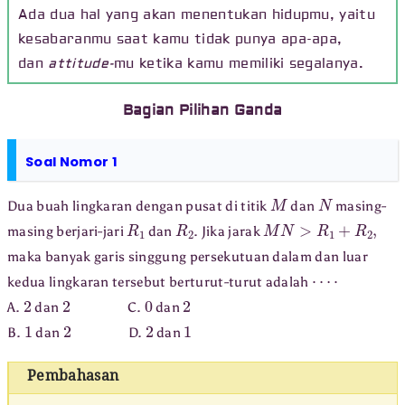
Ada dua hal yang akan menentukan hidupmu, yaitu
kesabaranmu saat kamu tidak punya apa-apa,
dan
attitude-
mu ketika kamu memiliki segalanya.
Bagian Pilihan Ganda
Soal Nomor 1
M
N
Dua buah lingkaran dengan pusat di titik
dan
masing-
R
1
R
2
M
N
>
R
1
+
R
2
,
masing berjari-jari
dan
. Jika jarak
maka banyak garis singgung persekutuan dalam dan luar
⋯
⋅
kedua lingkaran tersebut berturut-turut adalah
2
2
0
2
A.
dan
C.
dan
1
2
2
1
B.
dan
D.
dan
Pembahasan