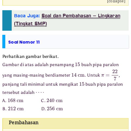
[collapse]
Baca Juga:
Soal dan Pembahasan – Lingkaran
(Tingkat SMP)
Soal Nomor 11
Perhatikan gambar berikut.
15
Gambar di atas adalah penampang
buah pipa paralon
14
cm
π
=
22
7
yang masing-masing berdiameter
. Untuk
,
15
panjang tali minimal untuk mengikat
buah pipa paralon
⋯
⋅
tersebut adalah
168
cm
240
cm
A.
C.
212
cm
256
cm
B.
D.
Pembahasan