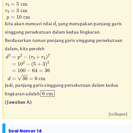
r
b
=
5
cm
r
k
=
3
cm
p
=
10
cm
d
Kita akan mencari nilai
, yang merupakan panjang garis
singgung persekutuan dalam kedua lingkaran.
Berdasarkan rumus panjang garis singgung persekutuan
dalam, kita peroleh
d
(
r
2
b
=
+
p
r
2
k
−
)
2
=
10
2
−
(
5
+
3
)
2
=
100
−
64
=
36
d
=
36
=
6
cm
Jadi, panjang garis singgung persekutuan dalam kedua
6
cm
lingkaran adalah
(Jawaban A)
[collapse]
Soal Nomor 14