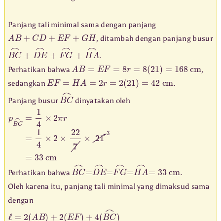
Panjang tali minimal sama dengan panjang
A
B
+
C
D
+
E
F
+
G
H
, ditambah dengan panjang busur
B
C
⌢
+
D
E
⌢
+
F
G
⌢
+
H
A
⌢
.
A
B
=
E
F
=
8
r
=
8
(
21
)
=
168
cm
Perhatikan bahwa
,
E
F
=
H
A
=
2
r
=
2
(
21
)
=
42
cm
sedangkan
.
B
C
⌢
Panjang busur
dinyatakan oleh
p
B
C
⌢
=
1
4
×
2
π
r
=
1
4
×
2
×
22
7
×
21
3
=
33
cm
B
C
⌢
=
D
E
⌢
=
F
G
⌢
=
H
A
⌢
=
33
cm
Perhatikan bahwa
.
Oleh karena itu, panjang tali minimal yang dimaksud sama
dengan
ℓ
=
2
(
A
B
)
+
2
(
E
F
)
+
4
(
B
C
⌢
)
=
2
(
168
)
+
2
(
42
)
+
4
(
33
)
=
336
+