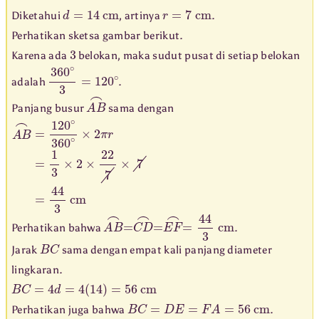
d
=
14
cm
r
=
7
cm
Diketahui
, artinya
.
Perhatikan sketsa gambar berikut.
3
Karena ada
belokan, maka sudut pusat di setiap belokan
360
∘
3
=
120
∘
adalah
.
A
B
⌢
Panjang busur
sama dengan
A
B
⌢
=
120
∘
360
∘
×
2
π
r
=
1
3
×
2
×
22
7
×
7
=
44
3
cm
A
B
⌢
=
C
D
⌢
=
E
F
⌢
=
44
3
cm
Perhatikan bahwa
.
B
C
Jarak
sama dengan empat kali panjang diameter
lingkaran.
B
C
=
4
d
=
4
(
14
)
=
56
cm
B
C
=
D
E
=
F
A
=
56
cm
Perhatikan juga bahwa
.