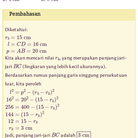
Pembahasan
Diketahui:
r
b
=
15
cm
l
=
C
D
=
16
cm
p
=
A
B
=
20
cm
r
k
Kita akan mencari nilai
, yang merupakan panjang jari-
B
C
jari
(lingkaran yang lebih kecil ukurannya).
Berdasarkan rumus panjang garis singgung persekutuan
luar, kita peroleh
l
(
(
2
r
15
b
=
−
p
−
r
r
2
k
k
−
)
)
2
2
12
16
=
2
15
=
20
−
r
2
k
−
r
k
(
15
=
3
−
cm
r
k
)
2
256
=
400
−
(
15
−
r
k
)
2
144
=
B
C
3
cm
Jadi, panjang jari-jari
adalah