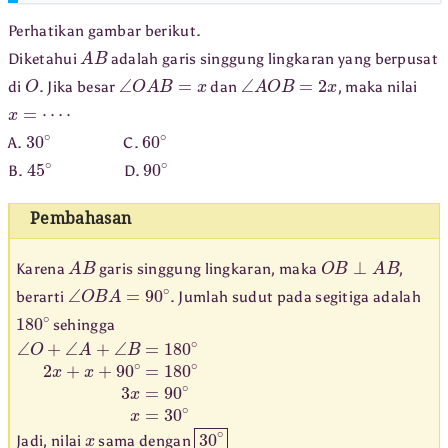
Perhatikan gambar berikut.
A
B
Diketahui
adalah garis singgung lingkaran yang berpusat
O
∠
O
A
B
=
x
∠
A
O
B
=
2
x
di
. Jika besar
dan
, maka nilai
x
=
⋯
⋅
30
∘
60
∘
A.
C.
45
∘
90
∘
B.
D.
Pembahasan
A
B
O
B
⊥
A
B
Karena
garis singgung lingkaran, maka
,
∠
O
B
A
=
90
∘
berarti
. Jumlah sudut pada segitiga adalah
180
∘
sehingga
∠
O
+
∠
A
+
∠
B
=
180
∘
2
x
+
x
+
90
∘
=
180
∘
3
x
=
90
∘
x
=
30
∘
x
30
∘
Jadi, nilai
sama dengan