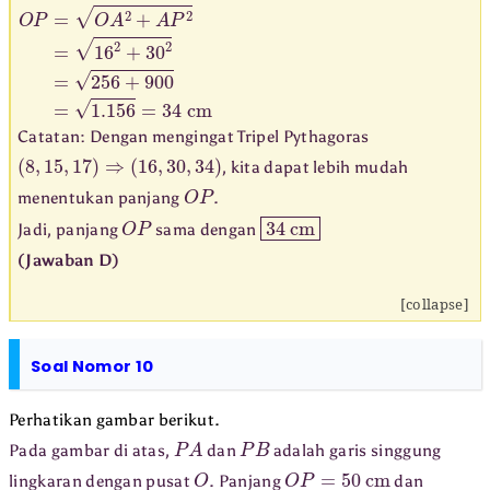
O
P
=
O
A
2
+
A
P
2
=
16
2
+
30
2
=
256
+
900
=
1.156
=
34
cm
Catatan: Dengan mengingat Tripel Pythagoras
(
8
,
15
,
17
)
⇒
(
16
,
30
,
34
)
, kita dapat lebih mudah
O
P
menentukan panjang
.
O
P
34
cm
Jadi, panjang
sama dengan
(Jawaban D)
[collapse]
Soal Nomor 10
Perhatikan gambar berikut.
P
A
P
B
Pada gambar di atas,
dan
adalah garis singgung
O
O
P
=
50
cm
lingkaran dengan pusat
. Panjang
dan