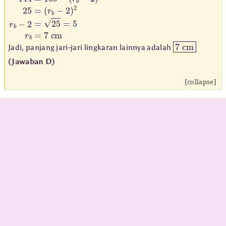
7
cm
Jadi, panjang jari-jari lingkaran lainnya adalah
(Jawaban D)
[collapse]