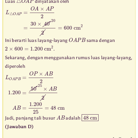
Luas
dinyatakan oleh
L
△
O
A
P
=
O
A
×
A
P
2
=
30
×
40
20
2
=
600
cm
2
O
A
P
B
Ini berarti luas layang-layang
sama dengan
2
×
600
=
1.200
cm
2
.
Sekarang, dengan menggunakan rumus luas layang-layang,
diperoleh
L
O
A
P
B
=
O
P
×
A
B
2
1.200
=
50
25
×
A
B
2
A
B
=
1.200
25
=
48
c
A
B
48
cm
Jadi, panjang tali busur
adalah
(Jawaban D)