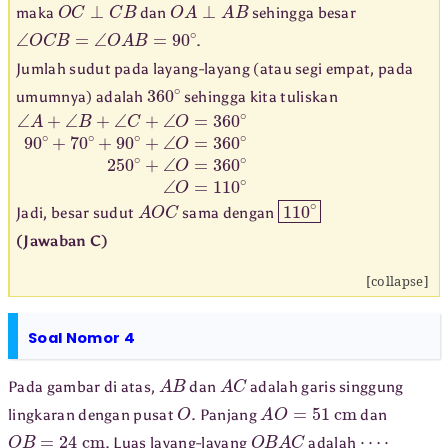
O
C
⊥
C
B
O
A
⊥
A
B
maka
dan
sehingga besar
∠
O
C
B
=
∠
O
A
B
=
90
∘
.
Jumlah sudut pada layang-layang (atau segi empat, pada
360
∘
umumnya) adalah
sehingga kita tuliskan
∠
A
+
∠
B
+
∠
C
+
∠
O
=
360
∘
90
∘
+
70
∘
+
90
∘
+
∠
O
=
360
∘
A
O
C
110
∘
Jadi, besar sudut
sama dengan
(Jawaban C)
[collapse]
Soal Nomor 4
A
B
A
C
Pada gambar di atas,
dan
adalah garis singgung
O
A
O
=
51
cm
lingkaran dengan pusat
. Panjang
dan
O
B
=
24
cm
O
B
A
C
⋯
⋅
. Luas layang-layang
adalah