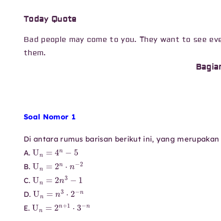
Today Quote
Bad people may come to you. They want to see eve
them.
Bagia
Soal Nomor 1
Di antara rumus barisan berikut ini, yang merupaka
U
n
=
4
n
−
5
A.
U
n
=
2
n
⋅
n
−
2
B.
U
n
=
2
n
3
−
1
C.
U
n
=
n
3
⋅
2
−
n
D.
U
n
=
2
n
+
1
⋅
3
−
n
E.