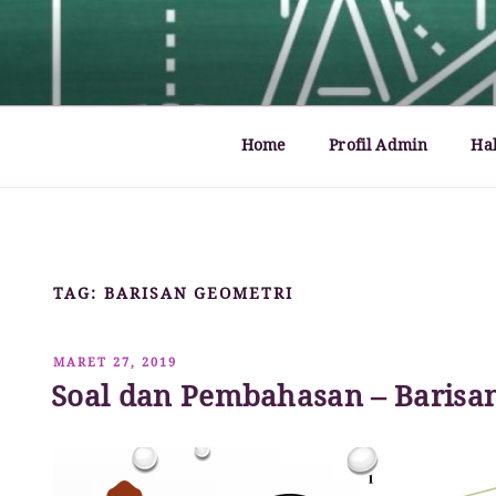
Lompat
ke
MATHCYBER1997
God used beautiful mathematics in creating the wo
konten
Home
Profil Admin
Ha
TAG:
BARISAN GEOMETRI
DIPOSKAN
MARET 27, 2019
PADA
Soal dan Pembahasan – Barisa