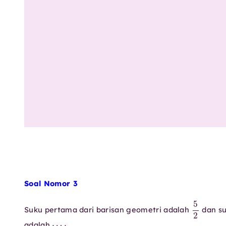
Soal Nomor 3
5
2
Suku pertama dari barisan geometri adalah
dan su
⋯
⋅
adalah