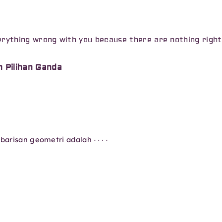
rything wrong with you because there are nothing right
n Pilihan Ganda
⋯
⋅
n barisan geometri adalah