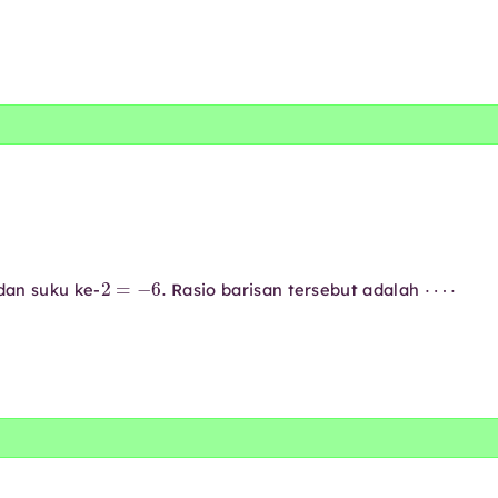
2
=
−
6.
⋯
⋅
an suku ke-
Rasio barisan tersebut adalah