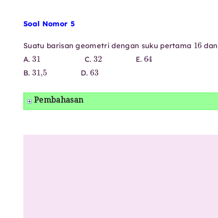
Soal Nomor 5
16
Suatu barisan geometri dengan suku pertama
da
31
32
64
A.
C.
E.
31
,
5
63
B.
D.
Pembahasan