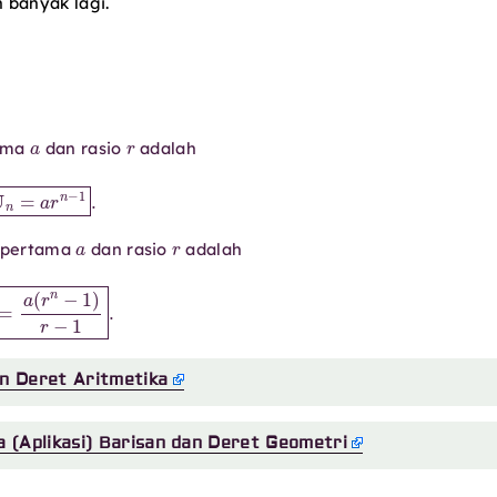
 banyak lagi.
a
r
tama
dan rasio
adalah
U
n
=
a
r
n
−
1
.
a
r
u pertama
dan rasio
adalah
=
a
(
r
n
−
1
)
r
−
1
.
n Deret Aritmetika
 (Aplikasi) Barisan dan Deret Geometri