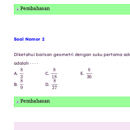
Pembahasan
Soal Nomor 2
Diketahui barisan geometri dengan suku pertama a
⋯
⋅
adalah
8
3
8
18
8
36
A.
C.
E.
8
9
8
27
B.
D.
Pembahasan