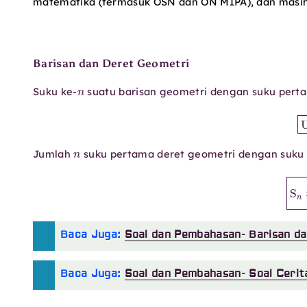
matematika (termasuk OSN dan ON MIPA), dan masih
Barisan dan Deret Geometri
n
Suku ke-
suatu barisan geometri dengan suku per
n
Jumlah
suku pertama deret geometri dengan suk
S
n
Baca Juga:
Soal dan Pembahasan- Barisan da
Baca Juga:
Soal dan Pembahasan- Soal Cerita