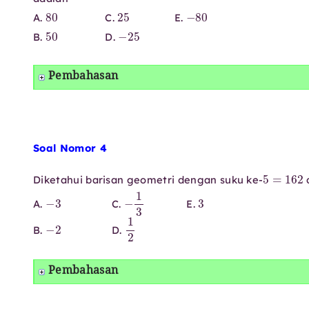
80
25
−
80
A.
C.
E.
50
−
25
B.
D.
Pembahasan
Soal Nomor 4
5
=
162
Diketahui barisan geometri dengan suku ke-
d
−
3
−
1
3
3
A.
C.
E.
−
2
1
2
B.
D.
Pembahasan