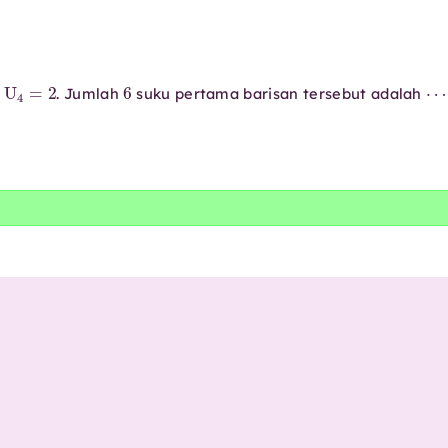
U
4
=
2
6
⋯
n
. Jumlah
suku pertama barisan tersebut adalah