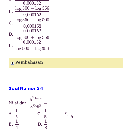
A.
log
500
−
log
356
0
,
000152
B.
log
356
−
log
500
0
,
000152
C.
0
,
000152
log
500
+
log
356
D.
0
,
000152
log
500
−
log
356
E.
Pembahasan
Soal Nomor 34
5
⋅
25
log
9
8
2
log
3
=
⋯
Nilai dari
1
3
1
5
1
9
A.
C.
E.
1
4
1
8
B.
D.