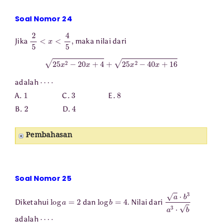
Soal Nomor 24
2
5
<
x
<
4
5
,
Jika
maka nilai dari
25
x
2
−
20
x
+
4
+
25
x
2
−
40
x
+
16
⋯
⋅
adalah
1
3
8
A.
C.
E.
2
4
B.
D.
Pembahasan
Soal Nomor 25
log
a
=
2
log
b
=
4.
a
⋅
b
3
a
3
⋅
b
Diketahui
dan
Nilai dari
⋯
⋅
adalah