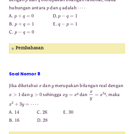
p
q
⋯
⋅
hubungan antara
dan
adalah
p
+
q
=
0
p
−
q
=
1
A.
D.
p
+
q
=
1
q
−
p
=
1
B.
E.
p
−
q
=
0
C.
Pembahasan
Soal Nomor 8
x
y
Jika diketahui
dan
merupakan bilangan real dengan
x
>
1
y
>
0
x
y
=
x
y
x
y
=
x
5
y
,
dan
sehingga
dan
maka
x
2
+
3
y
=
⋯
⋅
14
26
30
A.
C.
E.
16
28
B.
D.