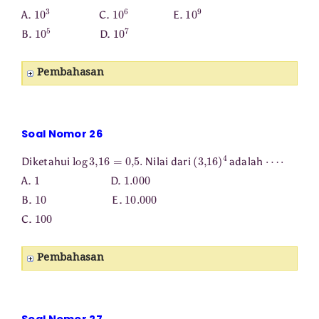
10
3
10
6
10
9
A.
C.
E.
10
5
10
7
B.
D.
Pembahasan
Soal Nomor 26
log
3
,
16
=
0
,
5.
(
3
,
16
)
4
⋯
⋅
Diketahui
Nilai dari
adalah
1
1.000
A.
D.
10
10.000
B.
E.
100
C.
Pembahasan