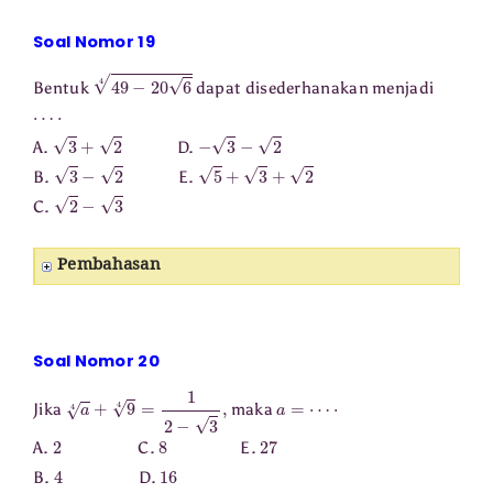
Soal Nomor 19
49
−
20
6
4
Bentuk
dapat disederhanakan menjadi
⋯
⋅
3
+
2
−
3
−
2
A.
D.
3
−
2
5
+
3
+
2
B.
E.
2
−
3
C.
Pembahasan
Soal Nomor 20
a
4
+
9
4
=
1
2
−
3
,
a
=
⋯
⋅
Jika
maka
2
8
27
A.
C.
E.
4
16
B.
D.