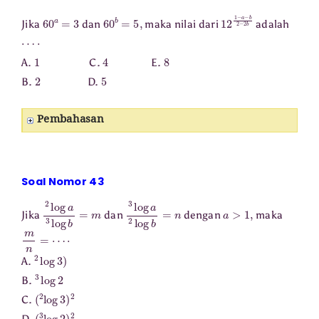
60
a
=
3
60
b
=
5
,
12
1
−
a
−
b
2
−
2
b
Jika
dan
maka nilai dari
adalah
⋯
⋅
1
4
8
A.
C.
E.
2
5
B.
D.
Pembahasan
Soal Nomor 43
2
log
a
3
log
b
=
m
3
log
a
2
log
b
=
n
a
>
1
,
Jika
dan
dengan
maka
m
n
=
⋯
⋅
2
log
3
)
A.
3
log
2
B.
(
2
log
3
)
2
C.
(
3
log
2
)
2