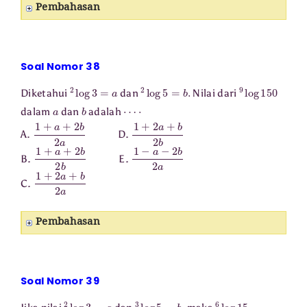
Pembahasan
Soal Nomor 38
2
log
3
=
a
2
log
5
=
b
.
9
log
150
Diketahui
dan
Nilai dari
a
b
⋯
⋅
dalam
dan
adalah
1
+
a
+
2
b
2
a
1
+
2
a
+
b
2
b
A.
D.
1
+
a
+
2
b
2
b
1
−
a
−
2
b
2
a
B.
E.
1
+
2
a
+
b
2
a
C.
Pembahasan
Soal Nomor 39
2
log
3
=
a
3
log
5
=
b
,
6
log
15
=
⋯
⋅