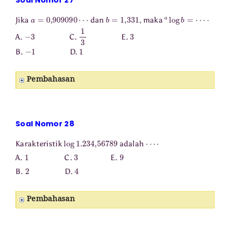
Soal Nomor 27
a
=
0
,
909090
⋯
b
=
1
,
331
,
a
log
b
=
⋯
⋅
Jika
dan
maka
−
3
1
3
3
A.
C.
E.
−
1
1
B.
D.
Pembahasan
Soal Nomor 28
log
1.234
,
56789
⋯
⋅
Karakteristik
adalah
1
3
9
A.
C.
E.
2
4
B.
D.
Pembahasan