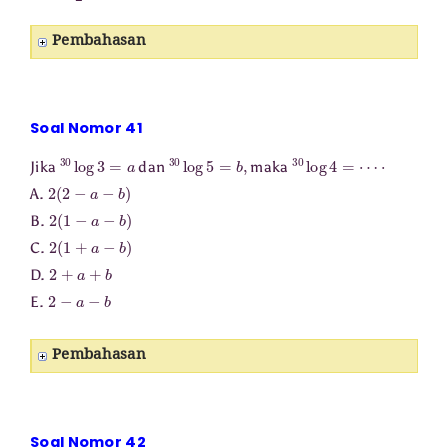
Pembahasan
Soal Nomor 41
30
log
3
=
a
30
log
5
=
b
,
30
log
4
=
⋯
⋅
Jika
dan
maka
2
(
2
−
a
−
b
)
A.
2
(
1
−
a
−
b
)
B.
2
(
1
+
a
−
b
)
C.
2
+
a
+
b
D.
2
−
a
−
b
E.
Pembahasan
Soal Nomor 42