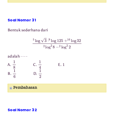
Soal Nomor 31
Bentuk sederhana dari
5
log
3
⋅
9
log
125
+
16
log
32
2
log
2
8
−
2
log
2
2
⋯
⋅
adalah
1
8
1
4
1
A.
C.
E.
1
6
1
2
B.
D.
Pembahasan
Soal Nomor 32