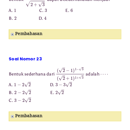
1
3
6
A.
C.
E.
2
4
B.
D.
Pembahasan
Soal Nomor 23
(
2
−
1
)
1
−
3
(
2
+
1
)
1
+
3
⋯
⋅
Bentuk sederhana dari
adalah
1
−
2
2
3
−
3
2
A.
D.
2
−
2
2
2
2
B.
E.
3
−
2
2
C.
Pembahasan