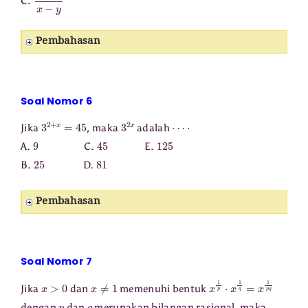
C.
Pembahasan
Soal Nomor 6
3
2
+
x
=
45
3
2
x
⋯
⋅
Jika
, maka
adalah
9
45
125
A.
C.
E.
25
81
B.
D.
Pembahasan
Soal Nomor 7
x
>
0
x
≠
1
x
1
p
⋅
x
1
q
=
x
1
p
q
Jika
dan
memenuhi bentuk
p
q
dengan
dan
merupakan bilangan rasional, maka