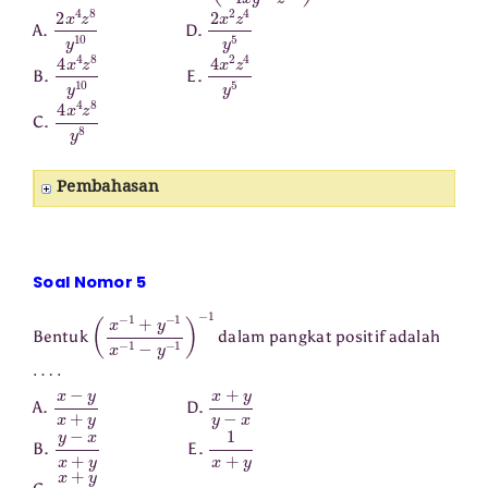
2
x
4
z
8
y
10
2
x
2
z
4
y
5
A.
D.
4
x
4
z
8
y
10
4
x
2
z
4
y
5
B.
E.
4
x
4
z
8
y
8
C.
Pembahasan
Soal Nomor 5
(
x
−
1
+
y
−
1
x
−
1
−
y
−
1
)
−
1
Bentuk
dalam pangkat positif adalah
⋯
⋅
x
−
y
x
+
y
x
+
y
y
−
x
A.
D.
y
−
x
x
+
y
1
x
+
y
B.
E.
x
+
y
x
−
y