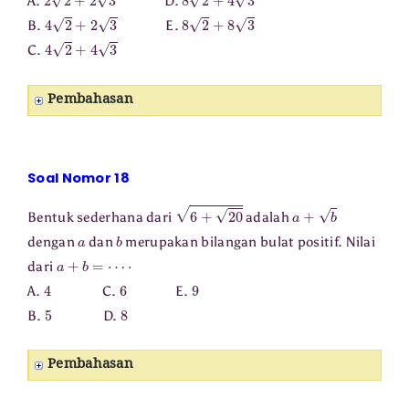
A.
D.
4
2
+
2
3
8
2
+
8
3
B.
E.
4
2
+
4
3
C.
Pembahasan
Soal Nomor 18
6
+
20
a
+
b
Bentuk sederhana dari
adalah
a
b
dengan
dan
merupakan bilangan bulat positif. Nilai
a
+
b
=
⋯
⋅
dari
4
6
9
A.
C.
E.
5
8
B.
D.
Pembahasan