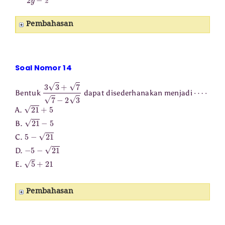
Pembahasan
Soal Nomor 14
3
3
+
7
7
−
2
3
⋯
⋅
Bentuk
dapat disederhanakan menjadi
21
+
5
A.
21
−
5
B.
5
−
21
C.
−
5
−
21
D.
5
+
21
E.
Pembahasan