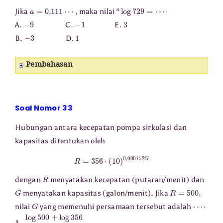
a
=
0
,
111
⋯
,
a
log
729
=
⋯
⋅
Jika
maka nilai
−
9
−
1
3
A.
C.
E.
−
3
1
B.
D.
Pembahasan
Soal Nomor 33
Hubungan antara kecepatan pompa sirkulasi dan
kapasitas ditentukan oleh
R
=
356
⋅
(
10
)
0
,
000152
G
R
dengan
menyatakan kecepatan (putaran/menit) dan
G
R
=
500
,
menyatakan kapasitas (galon/menit). Jika
G
⋯
⋅
nilai
yang memenuhi persamaan tersebut adalah
log
500
+
log
356
0
,
000152