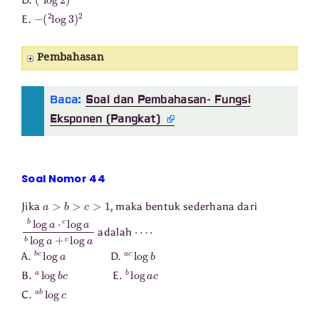
D.
−
(
2
log
3
)
2
E.
Pembahasan
Baca:
Soal dan Pembahasan- Fungsi
Eksponen (Pangkat)
Soal Nomor 44
a
>
b
>
c
>
1
Jika
, maka bentuk sederhana dari
b
log
a
⋅
c
log
a
b
log
a
+
c
log
⋯
a
⋅
adalah
b
c
log
a
a
c
log
b
A.
D.
a
log
b
c
b
log
a
c
B.
E.
a
b
log
c
C.