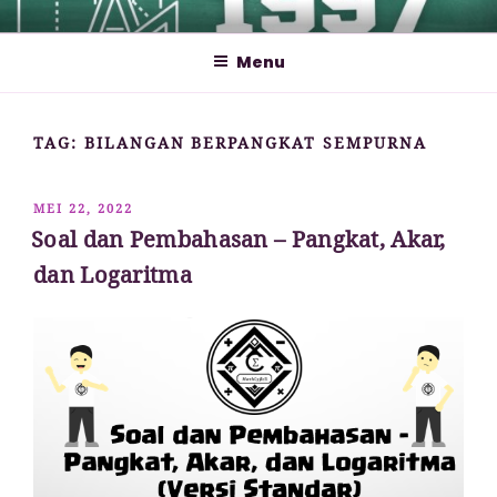
Lompat
MATHCYBER1997
God used beautiful mathematics in creating the world – Paul
ke
Dirac
Menu
konten
TAG:
BILANGAN BERPANGKAT SEMPURNA
DIPOSKAN
MEI 22, 2022
PADA
Soal dan Pembahasan – Pangkat, Akar,
dan Logaritma