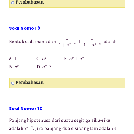
Pembahasan
Soal Nomor 9
1
1
+
a
p
−
q
+
1
1
+
a
q
−
p
Bentuk sederhana dari
adalah
⋯
⋅
1
a
q
a
p
+
a
q
A.
C.
E.
a
p
a
p
+
q
B.
D.
Pembahasan
Soal Nomor 10
Panjang hipotenusa dari suatu segitiga siku-siku
2
x
+
2
.
4
adalah
Jika panjang dua sisi yang lain adalah
2
2
x
+
1
x
⋯
⋅