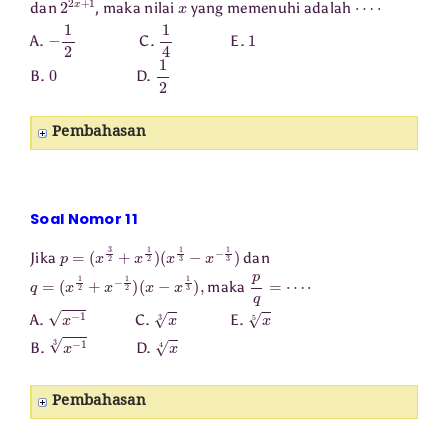
dan
, maka nilai
yang memenuhi adalah
−
1
2
1
4
1
A.
C.
E.
0
1
2
B.
D.
Pembahasan
Soal Nomor 11
p
=
(
x
3
2
+
x
1
2
)
(
x
1
3
−
x
−
1
3
)
Jika
dan
q
=
(
x
1
2
+
x
−
1
2
)
(
x
−
x
1
3
)
,
p
q
=
⋯
⋅
maka
x
−
1
x
3
x
5
A.
C.
E.
x
−
1
3
x
4
B.
D.
Pembahasan