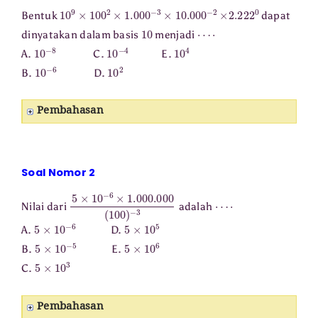
10
9
×
100
2
×
1.000
−
3
×
10.000
−
2
×
2.222
0
Bentuk
dapat
10
⋯
⋅
dinyatakan dalam basis
menjadi
10
−
8
10
−
4
10
4
A.
C.
E.
10
−
6
10
2
B.
D.
Pembahasan
Soal Nomor 2
5
×
10
−
6
×
1.000
.000
(
100
)
−
3
⋯
⋅
Nilai dari
adalah
5
×
10
−
6
5
×
10
5
A.
D.
5
×
10
−
5
5
×
10
6
B.
E.
5
×
10
3
C.
Pembahasan