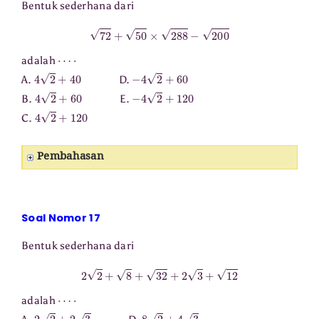
Bentuk sederhana dari
72
+
50
×
288
−
200
⋯
⋅
adalah
4
2
+
40
−
4
2
+
60
A.
D.
4
2
+
60
−
4
2
+
120
B.
E.
4
2
+
120
C.
Pembahasan
Soal Nomor 17
Bentuk sederhana dari
2
2
+
8
+
32
+
2
3
+
12
⋯
⋅
adalah
2
2
+
2
3
8
2
+
4
3