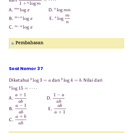
dari
m
n
log
x
x
log
m
n
A.
D.
m
+
n
log
x
x
log
m
n
B.
E.
m
−
n
log
x
C.
Pembahasan
Soal Nomor 37
5
log
3
=
a
3
log
4
=
b
.
Diketahui
dan
Nilai dari
4
log
15
=
⋯
⋅
a
+
1
a
b
1
−
a
a
b
A.
D.
a
−
1
a
b
a
b
a
+
1
B.
E.
a
+
b
a
b
C.