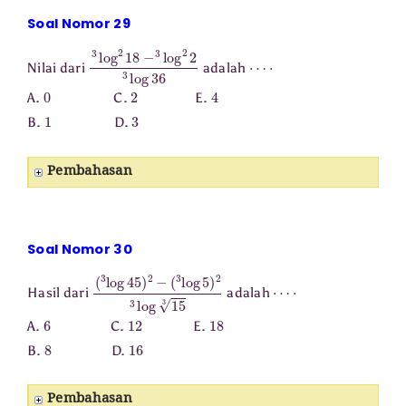
Soal Nomor 29
3
log
2
18
−
3
log
2
2
3
log
36
⋯
⋅
Nilai dari
adalah
0
2
4
A.
C.
E.
1
3
B.
D.
Pembahasan
Soal Nomor 30
(
3
log
45
)
2
−
(
3
log
5
)
2
3
log
15
3
⋯
⋅
Hasil dari
adalah
6
12
18
A.
C.
E.
8
16
B.
D.
Pembahasan