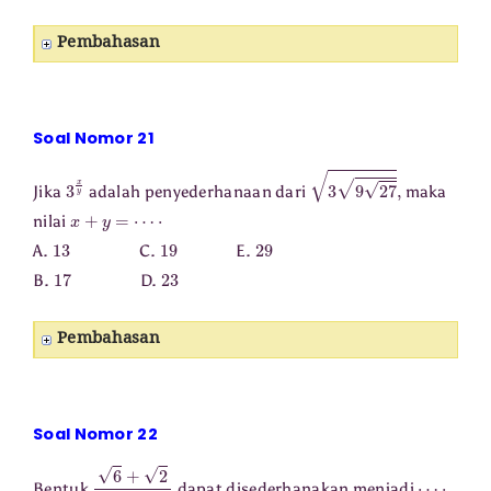
Pembahasan
Soal Nomor 21
3
x
y
3
9
27
,
Jika
adalah penyederhanaan dari
maka
x
+
y
=
⋯
⋅
nilai
13
19
29
A.
C.
E.
17
23
B.
D.
Pembahasan
Soal Nomor 22
6
+
2
2
+
3
⋯
⋅
Bentuk
dapat disederhanakan menjadi