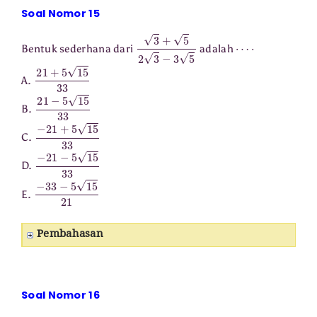
Soal Nomor 15
3
+
5
2
3
−
3
5
⋯
⋅
Bentuk sederhana dari
adalah
21
+
5
15
33
A.
21
−
5
15
33
B.
−
21
+
5
15
33
C.
−
21
−
5
15
33
D.
−
33
−
5
15
21
E.
Pembahasan
Soal Nomor 16