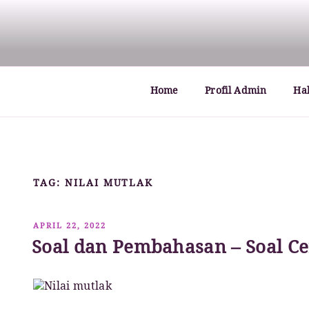
Lompat
ke
MATHCYBER1997
God used beautiful mathematics in creating the wo
konten
Home
Profil Admin
Ha
TAG:
NILAI MUTLAK
DIPOSKAN
APRIL 22, 2022
PADA
Soal dan Pembahasan – Soal Cer