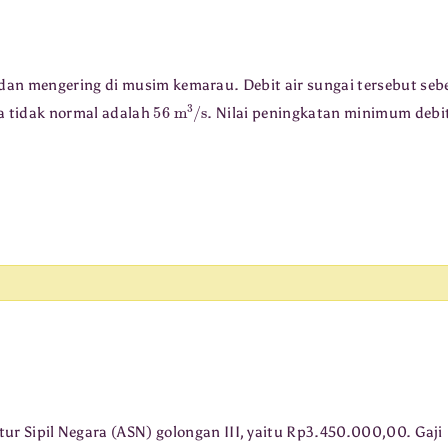
dan mengering di musim kemarau. Debit air sungai tersebut seb
56
m
3
/
s
a tidak normal adalah
. Nilai peningkatan minimum debit
r Sipil Negara (ASN) golongan III, yaitu Rp3.450.000,00. Gaji