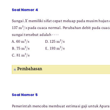
Soal Nomor 4
X
Sungai
memiliki sifat cepat meluap pada musim hujan 
137
m
3
/
s
pada cuaca normal. Perubahan debit pada cuac
⋯
⋅
sungai tersebut adalah
60
m
3
/
s
125
m
3
/
s
A.
D.
75
m
3
/
s
193
m
3
/
s
B.
E.
81
m
3
/
s
C.
Pembahasan
Soal Nomor 5
Pemerintah mencoba membuat estimasi gaji untuk Aparatu