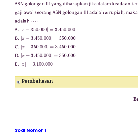
ASN golongan III yang diharapkan jika dalam keadaan te
x
gaji awal seorang ASN golongan III adalah
rupiah, maka 
⋯
⋅
adalah
|
x
−
350.000
|
=
3.450
.000
A.
|
x
−
3.450
.000
|
=
350.000
B.
|
x
+
350.000
|
=
3.450
.000
C.
|
x
+
3.450
.000
|
=
350.000
D.
|
x
|
=
3.100
.000
E.
Pembahasan
B
Soal Nomor 1