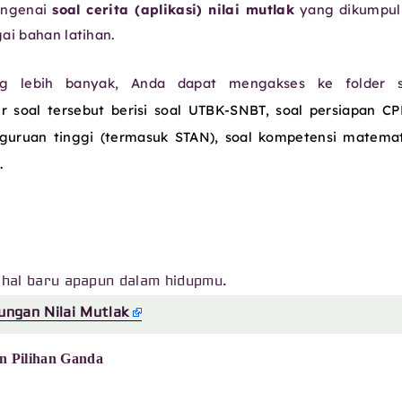
engenai
soal cerita (aplikasi) nilai mutlak
yang dikumpul
ai bahan latihan.
ng lebih banyak, Anda dapat mengakses ke folder s
er soal tersebut berisi soal UTBK-SNBT, soal persiapan C
erguruan tinggi (termasuk STAN), soal kompetensi matema
.
n hal baru apapun dalam hidupmu.
ungan Nilai Mutlak
n Pilihan Ganda