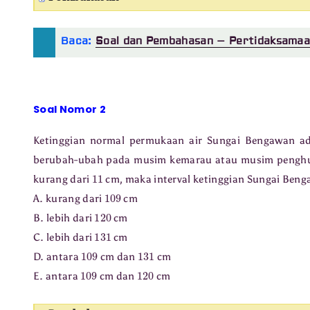
Baca:
Soal dan Pembahasan – Pertidaksamaan
Soal Nomor 2
Ketinggian normal permukaan air Sungai Bengawan a
berubah-ubah pada musim kemarau atau musim penghuja
11
kurang dari
cm, maka interval ketinggian Sungai Ben
109
A. kurang dari
cm
120
B. lebih dari
cm
131
C. lebih dari
cm
109
131
D. antara
cm dan
cm
109
120
E. antara
cm dan
cm