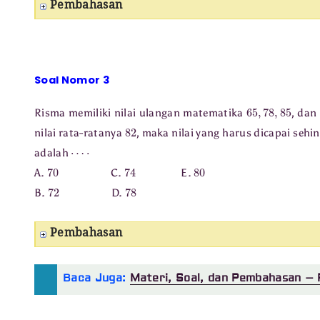
Pembahasan
Soal Nomor 3
65
,
78
,
85
Risma memiliki nilai ulangan matematika
, dan
82
nilai rata-ratanya
, maka nilai yang harus dicapai seh
⋯
⋅
adalah
70
74
80
A.
C.
E.
72
78
B.
D.
Pembahasan
Baca Juga:
Materi, Soal, dan Pembahasan – 