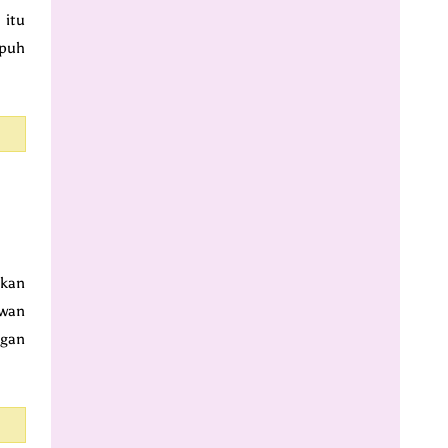
 itu
mpuh
pkan
awan
ngan