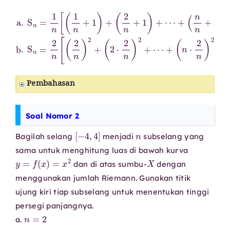
(
n
n
+
1
)
]
b
a
.
.
S
S
n
n
=
=
2
1
n
n
[
[
(
(
2
1
n
n
)
+
2
1
+
)
+
(
2
(
⋅
2
2
n
n
+
)
1
2
)
+
+
⋯
⋯
+
+
(
n
⋅
2
n
)
2
]
Pembahasan
Soal Nomor 2
[
−
4
,
4
]
n
Bagilah selang
menjadi
subselang yang
sama untuk menghitung luas di bawah kurva
y
=
f
(
x
)
=
x
2
X
dan di atas sumbu-
dengan
menggunakan jumlah Riemann. Gunakan titik
ujung kiri tiap subselang untuk menentukan tinggi
persegi panjangnya.
n
=
2
a.
n
=
4