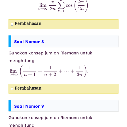
Pembahasan
Soal Nomor 8
Gunakan konsep jumlah Riemann untuk
menghitung
lim
n
→
∞
(
1
n
+
1
+
1
n
+
2
+
⋯
+
1
3
n
)
.
Pembahasan
Soal Nomor 9
Gunakan konsep jumlah Riemann untuk
menghitung