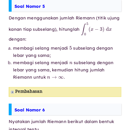
Soal Nomor 5
Dengan menggunakan jumlah Riemann (titik ujung
∫
0
5
(
x
−
3
)
d
x
kanan tiap subselang), hitunglah
dengan:
5
membagi selang menjadi
subselang dengan
lebar yang sama;
n
membagi selang menjadi
subselang dengan
lebar yang sama, kemudian hitung jumlah
n
→
∞
.
Riemann untuk
Pembahasan
Soal Nomor 6
Nyatakan jumlah Riemann berikut dalam bentuk
integral tentu.