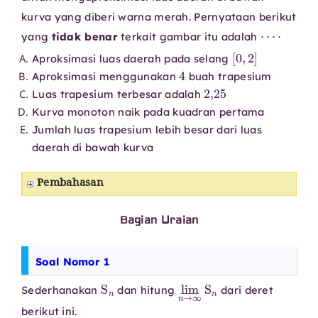
kurva yang diberi warna merah. Pernyataan berikut
⋯
⋅
yang
tidak benar
terkait gambar itu adalah
[
0
,
2
]
Aproksimasi luas daerah pada selang
4
Aproksimasi menggunakan
buah trapesium
2
,
25
Luas trapesium terbesar adalah
Kurva monoton naik pada kuadran pertama
Jumlah luas trapesium lebih besar dari luas
daerah di bawah kurva
Pembahasan
Bagian Uraian
Soal Nomor 1
S
n
lim
n
→
∞
S
n
Sederhanakan
dan hitung
dari deret
berikut ini.