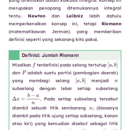
yang ditemukan dalam kalkulus integral. Konsep ini
merupakan penopang ditemukannya integral
tentu.
Newton
dan
Leibniz
lebih dahulu
memperkenalkan konsep ini, tetapi
Riemann
(matematikawan Jerman) yang memberikan
definisi seperti yang sekarang kita pakai.
Definisi: Jumlah Riemann
f
[
a
,
b
]
Misalkan
terdefinisi pada selang tertutup
P
dan
adalah suatu partisi (pembagian daerah)
[
a
,
b
]
n
yang membagi selang
menjadi
subselang dengan lebar setiap subselang
Δ
x
=
b
−
a
n
. Pada setiap subselang tersebut
x
i
diambil sebuah titik sembarang
(biasanya
diambil pada titik ujung setiap subselang, kanan
atau kiri) yang kemudian disebut sebagai titik
x
i