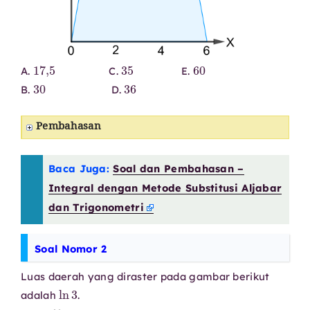
17
,
5
35
60
A.
C.
E.
30
36
B.
D.
Pembahasan
Baca Juga:
Soal dan Pembahasan –
Integral dengan Metode Substitusi Aljabar
dan Trigonometri
Soal Nomor 2
Luas daerah yang diraster pada gambar berikut
ln
3
adalah
.