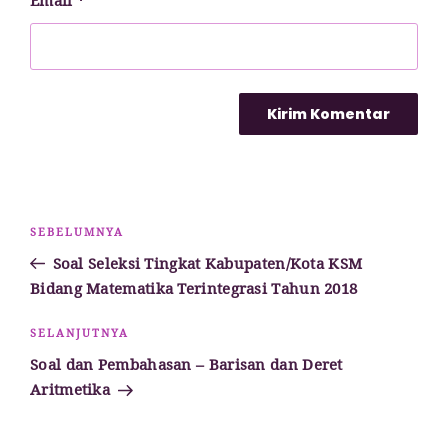
Email
*
Navigasi
Pos
SEBELUMNYA
pos
Sebelumnya
Soal Seleksi Tingkat Kabupaten/Kota KSM
Bidang Matematika Terintegrasi Tahun 2018
Pos
SELANJUTNYA
Selanjutnya
Soal dan Pembahasan – Barisan dan Deret
Aritmetika