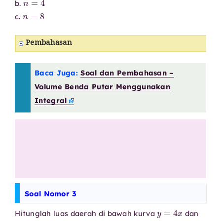
b.
n
=
8
c.
Pembahasan
Baca Juga:
Soal dan Pembahasan –
Volume Benda Putar Menggunakan
Integral
Soal Nomor 3
y
=
4
x
Hitunglah luas daerah di bawah kurva
dan
X
[
0
,
1
]