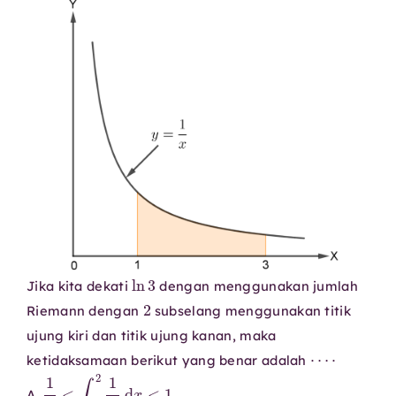
ln
3
Jika kita dekati
dengan menggunakan jumlah
2
Riemann dengan
subselang menggunakan titik
ujung kiri dan titik ujung kanan, maka
⋯
⋅
ketidaksamaan berikut yang benar adalah
1
2
<
∫
1
2
1
x
d
x
<
1
A.