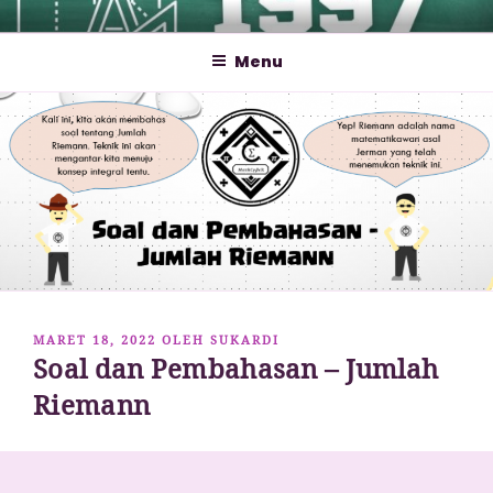
Lompat
MATHCYBER1997
God used beautiful mathematics in creating the world – Paul
ke
Dirac
Menu
konten
DIPOSKAN
MARET 18, 2022
OLEH
SUKARDI
Soal dan Pembahasan – Jumlah
PADA
Riemann