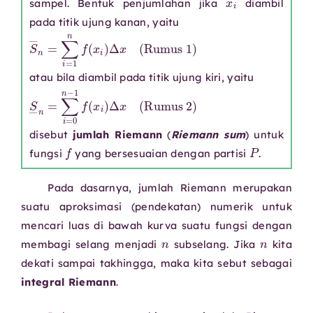
sampel. Bentuk penjumlahan jika
diambil
pada titik ujung kanan, yaitu
S
―
n
=
∑
i
=
1
n
f
(
x
i
)
Δ
x
(
Rumus
1
)
atau bila diambil pada titik ujung kiri, yaitu
S
―
n
=
∑
i
=
0
n
−
1
f
(
x
i
)
Δ
x
(
Rumus
2
)
disebut
jumlah Riemann
(
Riemann sum
) untuk
f
P
fungsi
yang bersesuaian dengan partisi
.
Pada dasarnya, jumlah Riemann merupakan
suatu aproksimasi (pendekatan) numerik untuk
mencari luas di bawah kurva suatu fungsi dengan
n
n
membagi selang menjadi
subselang. Jika
kita
dekati sampai takhingga, maka kita sebut sebagai
integral Riemann
.