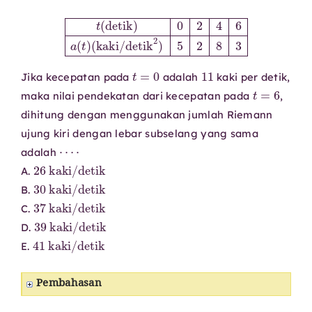
t
(
detik
)
0
2
4
6
a
(
t
)
(
kaki/detik
2
)
5
2
8
3
t
=
0
11
Jika kecepatan pada
adalah
kaki per detik,
t
=
6
maka nilai pendekatan dari kecepatan pada
,
dihitung dengan menggunakan jumlah Riemann
ujung kiri dengan lebar subselang yang sama
⋯
⋅
adalah
26
kaki/detik
A.
30
kaki/detik
B.
37
kaki/detik
C.
39
kaki/detik
D.
41
kaki/detik
E.
Pembahasan