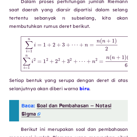
Dalam proses perhitungan jumlah Riemann
saat daerah yang diarsir dipartisi dalam selang
n
tertentu sebanyak
subselang, kita akan
membutuhkan rumus deret berikut.
+
n
=
n
(
n
+
+
n
1
2
)
∑
2
=
∑
i
n
=
i
(
1
=
n
n
1
+
n
i
1
=
i
)
1
2
(
+
=
2
2
1
n
2
+
+
+
3
1
2
+
)
2
6
⋯
+
3
2
+
⋯
Setiap bentuk yang serupa dengan deret di atas
selanjutnya akan diberi warna
biru
.
Baca:
Soal dan Pembahasan – Notasi
Sigma
Berikut ini merupakan soal dan pembahasan