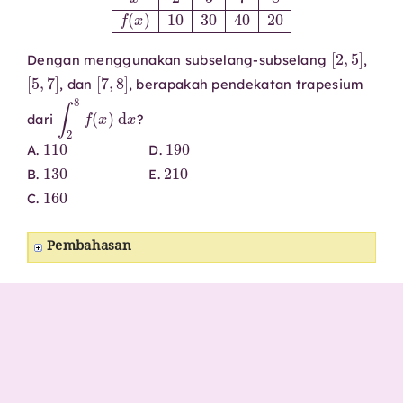
[
2
,
5
]
Dengan menggunakan subselang-subselang
,
[
5
,
7
]
[
7
,
8
]
, dan
, berapakah pendekatan trapesium
∫
2
8
f
(
x
)
d
x
dari
?
110
190
A.
D.
130
210
B.
E.
160
C.
Pembahasan