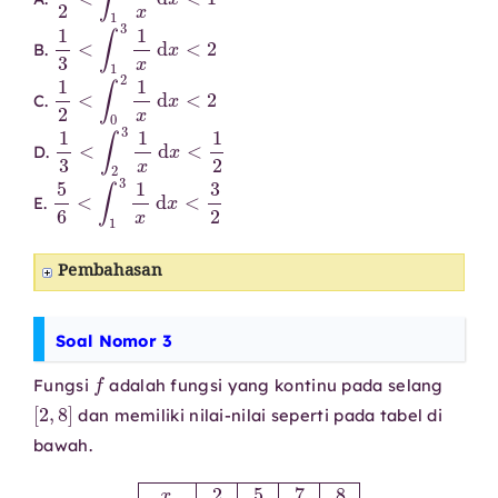
1
3
<
∫
1
3
1
x
d
x
<
2
B.
1
2
<
∫
0
2
1
x
d
x
<
2
C.
1
3
<
∫
2
3
1
x
d
x
<
1
2
D.
5
6
<
∫
1
3
1
x
d
x
<
3
2
E.
Pembahasan
Soal Nomor 3
f
Fungsi
adalah fungsi yang kontinu pada selang
[
2
,
8
]
dan memiliki nilai-nilai seperti pada tabel di
bawah.
x
2
5
7
8
f
(
x
)
10
30
40
20