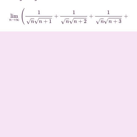
lim
n
→
∞
(
1
n
n
+
1
+
1
n
n
+
2
+
1
n
n
+
3
+
⋯
+
1
n
n
+
n
)
.