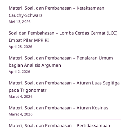
Materi, Soal, dan Pembahasan – Ketaksamaan
Cauchy-Schwarz
Mei 13, 2026
Soal dan Pembahasan – Lomba Cerdas Cermat (LCC)
Empat Pilar MPR RI
April 28, 2026
Materi, Soal, dan Pembahasan – Penalaran Umum
bagian Analisis Argumen
April 2, 2026
Materi, Soal, dan Pembahasan – Aturan Luas Segitiga
pada Trigonometri
Maret 4, 2026
Materi, Soal, dan Pembahasan – Aturan Kosinus
Maret 4, 2026
Materi, Soal, dan Pembahasan – Pertidaksamaan