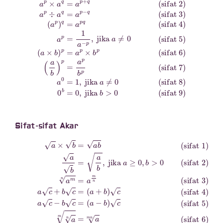
Sifat-sifat Akar
a
×
b
=
a
b
n
(
(
a
(
sifat
−
sifat
b
)
c
±
(
1
2
3
sifat
)
a
a
)
a
b
b
c
=
=
+
a
a
5
b
b
±
)
c
,
a
b
=
jika
n
,
(
jika
m
a
+
=
a
b
a
≥
a
)
m
c
0
>
(
n
b
,
sifat
b
(
(
>
sifat
sifat
0
(
4
sifat
)
6
7
a
)
)
c
(
−
a
2
b
+
)
c
a
b
=
m
)
n
=
a
m