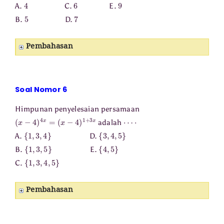
4
6
9
A.
C.
E.
5
7
B.
D.
Pembahasan
Soal Nomor 6
Himpunan penyelesaian persamaan
(
x
−
4
)
4
x
=
(
x
−
4
)
1
+
3
x
⋯
⋅
adalah
{
1
,
3
,
4
}
{
3
,
4
,
5
}
A.
D.
{
1
,
3
,
5
}
{
4
,
5
}
B.
E.
{
1
,
3
,
4
,
5
}
C.
Pembahasan