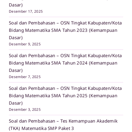
Dasar)
Desember 17, 2025
Soal dan Pembahasan – OSN Tingkat Kabupaten/Kota
Bidang Matematika SMA Tahun 2023 (Kemampuan
Dasar)
Desember 9, 2025
Soal dan Pembahasan – OSN Tingkat Kabupaten/Kota
Bidang Matematika SMA Tahun 2024 (Kemampuan
Dasar)
Desember 7, 2025
Soal dan Pembahasan – OSN Tingkat Kabupaten/Kota
Bidang Matematika SMA Tahun 2025 (Kemampuan
Dasar)
Desember 3, 2025
Soal dan Pembahasan – Tes Kemampuan Akademik
(TKA) Matematika SMP Paket 3