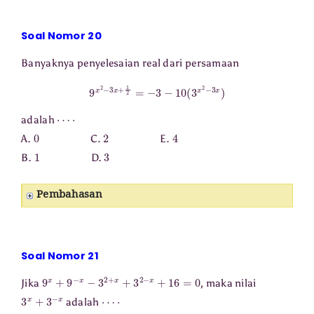
Soal Nomor 20
Banyaknya penyelesaian real dari persamaan
9
x
2
−
3
x
+
1
2
=
−
3
−
10
(
3
x
2
−
3
x
)
⋯
⋅
adalah
0
2
4
A.
C.
E.
1
3
B.
D.
Pembahasan
Soal Nomor 21
9
x
+
9
−
x
−
3
2
+
x
+
3
2
−
x
+
16
=
0
Jika
, maka nilai
3
x
+
3
−
x
⋯
⋅
adalah