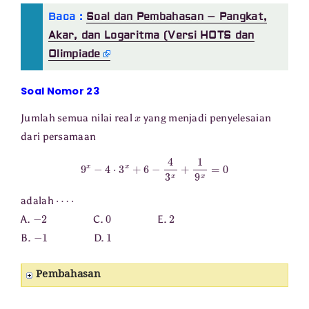
Baca :
Soal dan Pembahasan – Pangkat,
Akar, dan Logaritma (Versi HOTS dan
Olimpiade
Soal Nomor 23
x
Jumlah semua nilai real
yang menjadi penyelesaian
dari persamaan
9
x
−
4
⋅
3
x
+
6
−
4
3
x
+
1
9
x
=
0
⋯
⋅
adalah
−
2
0
2
A.
C.
E.
−
1
1
B.
D.
Pembahasan