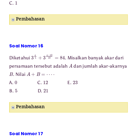
1
C.
Pembahasan
Soal Nomor 16
3
x
5
+
3
x
−
10
10
=
84
Diketahui
. Misalkan banyak akar dari
A
persamaan tersebut adalah
dan jumlah akar-akarnya
B
A
+
B
=
⋯
⋅
. Nilai
0
12
23
A.
C.
E.
5
21
B.
D.
Pembahasan
Soal Nomor 17