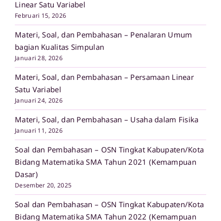
Linear Satu Variabel
Februari 15, 2026
Materi, Soal, dan Pembahasan – Penalaran Umum
bagian Kualitas Simpulan
Januari 28, 2026
Materi, Soal, dan Pembahasan – Persamaan Linear
Satu Variabel
Januari 24, 2026
Materi, Soal, dan Pembahasan – Usaha dalam Fisika
Januari 11, 2026
Soal dan Pembahasan – OSN Tingkat Kabupaten/Kota
Bidang Matematika SMA Tahun 2021 (Kemampuan
Dasar)
Desember 20, 2025
Soal dan Pembahasan – OSN Tingkat Kabupaten/Kota
Bidang Matematika SMA Tahun 2022 (Kemampuan