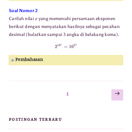
Soal Nomor 2
x
Carilah nilai
yang memenuhi persamaan eksponen
berikut dengan menyatakan hasilnya sebagai pecahan
desimal (bulatkan sampai 3 angka di belakang koma).
2
16
x
=
16
2
x
Pembahasan
Lam
Paginasi
Laman
1
sela
pos
POSTINGAN TERBARU