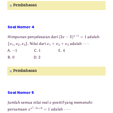
Pembahasan
Soal Nomor 4
(
2
x
−
3
)
x
+
1
=
1
Himpunan penyelesaian dari
adalah
{
x
1
,
x
2
,
x
3
}
x
1
+
x
2
+
x
3
⋯
⋅
. Nilai dari
adalah
−
1
1
4
A.
C.
E.
0
2
B.
D.
Pembahasan
Soal Nomor 5
x
Jumlah semua nilai real
positif yang memenuhi
x
x
2
−
5
x
+
6
=
1
⋯
⋅
persamaan
adalah