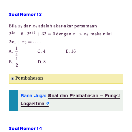
Soal Nomor 13
x
1
x
2
Bila
dan
adalah akar-akar persamaan
2
2
x
−
6
⋅
2
x
+
1
+
32
=
0
x
1
>
x
2
dengan
, maka nilai
2
x
1
+
x
2
=
⋯
⋅
1
4
4
16
A.
C.
E.
1
2
8
B.
D.
Pembahasan
Baca Juga:
Soal dan Pembahasan – Fungsi
Logaritma
Soal Nomor 14