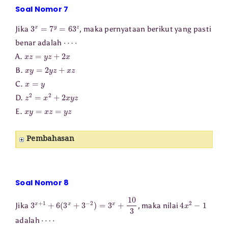
Soal Nomor 7
3
x
=
7
y
=
63
z
Jika
, maka pernyataan berikut yang pasti
⋯
⋅
benar adalah
x
z
=
y
z
+
2
x
A.
x
y
=
2
y
z
+
x
z
B.
x
=
y
C.
z
2
=
x
2
+
2
x
y
z
D.
x
y
=
x
z
=
y
z
E.
Pembahasan
Soal Nomor 8
3
x
+
1
+
6
(
3
x
+
3
−
2
)
=
3
x
+
10
3
4
x
2
−
1
Jika
, maka nilai
⋯
⋅
adalah