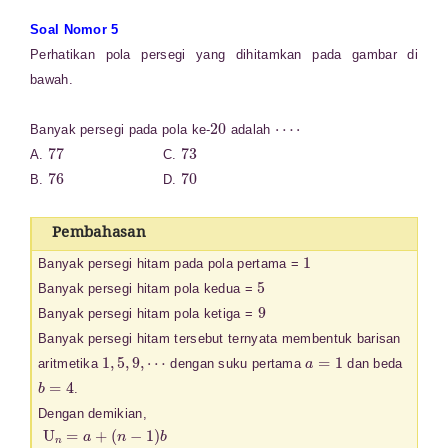
Soal Nomor 5
Perhatikan pola persegi yang dihitamkan pada gambar di
bawah.
20
⋯
⋅
Banyak persegi pada pola ke-
adalah
77
73
A.
C.
76
70
B.
D.
Pembahasan
1
Banyak persegi hitam pada pola pertama =
5
Banyak persegi hitam pola kedua =
9
Banyak persegi hitam pola ketiga =
Banyak persegi hitam tersebut ternyata membentuk barisan
1
,
5
,
9
,
⋯
a
=
1
aritmetika
dengan suku pertama
dan beda
b
=
4
.
Dengan demikian,
U
(
20
n
=
−
a
1
+
)
×
(
n
4
−
=
1
1
)
+
b
19
U
20
×
4
=
=
1
1
+
+
76
=
77