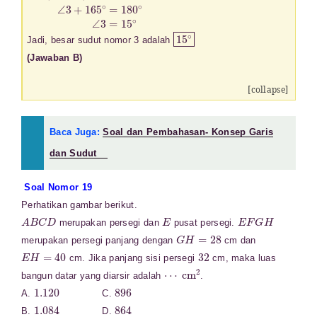
15
∘
Jadi, besar sudut nomor 3 adalah
(Jawaban B)
[collapse]
Baca Juga:
Soal dan Pembahasan- Konsep Garis
dan Sudut
Soal Nomor 19
Perhatikan gambar berikut.
A
B
C
D
E
E
F
G
H
merupakan persegi dan
pusat persegi.
G
H
=
28
merupakan persegi panjang dengan
cm dan
E
H
=
40
32
cm. Jika panjang sisi persegi
cm, maka luas
⋯
cm
2
bangun datar yang diarsir adalah
.
1.120
896
A.
C.
1.084
864
B.
D.