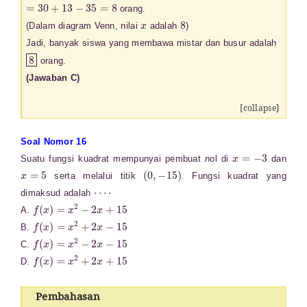
=
30
+
13
−
35
=
8
orang.
x
8
(Dalam diagram Venn, nilai
adalah
)
Jadi, banyak siswa yang membawa mistar dan busur adalah
8
orang.
(Jawaban C)
[collapse]
Soal Nomor 16
x
=
−
3
Suatu fungsi kuadrat mempunyai pembuat nol di
dan
x
=
5
(
0
,
−
15
)
serta melalui titik
. Fungsi kuadrat yang
⋯
⋅
dimaksud adalah
f
(
x
)
=
x
2
−
2
x
+
15
A.
f
(
x
)
=
x
2
+
2
x
−
15
B.
f
(
x
)
=
x
2
−
2
x
−
15
C.
f
(
x
)
=
x
2
+
2
x
+
15
D.
Pembahasan