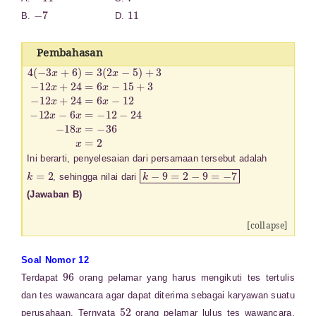
−
7
11
B.
D.
Pembahasan
4
(
−
3
x
+
6
)
=
3
(
2
x
−
5
)
+
3
−
12
x
+
24
=
6
x
−
15
+
3
−
12
x
+
24
=
6
x
−
12
Ini berarti, penyelesaian dari persamaan tersebut adalah
k
=
2
k
−
9
=
2
−
9
=
−
7
, sehingga nilai dari
(Jawaban B)
[collapse]
Soal Nomor 12
96
Terdapat
orang pelamar yang harus mengikuti tes tertulis
dan tes wawancara agar dapat diterima sebagai karyawan suatu
52
perusahaan. Ternyata
orang pelamar lulus tes wawancara,