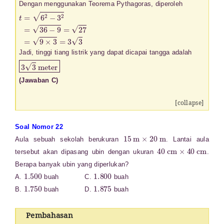
Dengan menggunakan Teorema Pythagoras, diperoleh
t
=
6
2
−
3
2
=
36
−
9
=
27
=
9
×
3
=
3
3
Jadi, tinggi tiang listrik yang dapat dicapai tangga adalah
3
3
meter
(Jawaban C)
[collapse]
Soal Nomor 22
15
m
×
20
m
Aula sebuah sekolah berukuran
. Lantai aula
40
cm
×
40
cm
tersebut akan dipasang ubin dengan ukuran
.
Berapa banyak ubin yang diperlukan?
1.500
1.800
A.
buah C.
buah
1.750
1.875
B.
buah D.
buah
Pembahasan