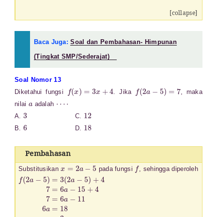
[collapse]
Baca Juga:
Soal dan Pembahasan- Himpunan
(Tingkat SMP/Sederajat)
Soal Nomor 13
f
(
x
)
=
3
x
+
4
f
(
2
a
−
5
)
=
7
Diketahui fungsi
. Jika
, maka
a
⋯
⋅
nilai
adalah
3
12
A.
C.
6
18
B.
D.
Pembahasan
x
=
2
a
−
5
f
Substitusikan
pada fungsi
, sehingga diperoleh
f
(
2
a
−
5
)
=
3
(
2
a
−
5
)
+
4
7
=
6
a
−
15
+
4
7
=
6
a
−
11
6
a
=
18
a
=
3