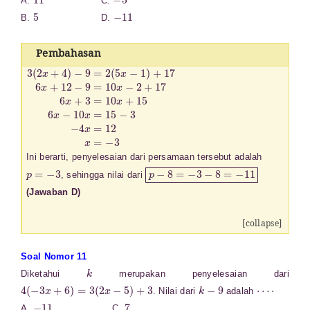
A.
C.
5
−
11
B.
D.
Pembahasan
3
(
2
x
+
4
)
−
9
=
2
(
5
x
−
1
)
+
17
6
x
+
12
−
9
=
10
x
−
2
+
17
6
x
+
3
=
10
x
+
1
Ini berarti, penyelesaian dari persamaan tersebut adalah
p
=
−
3
p
−
8
=
−
3
−
8
=
−
11
, sehingga nilai dari
(Jawaban D)
[collapse]
Soal Nomor 11
k
Diketahui
merupakan penyelesaian dari
4
(
−
3
x
+
6
)
=
3
(
2
x
−
5
)
+
3
k
−
9
⋯
⋅
. Nilai dari
adalah
−
11
7
A.
C.