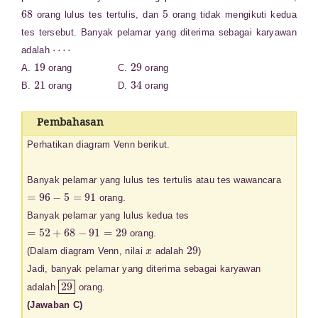
68
5
orang lulus tes tertulis, dan
orang tidak mengikuti kedua
tes tersebut. Banyak pelamar yang diterima sebagai karyawan
⋯
⋅
adalah
19
29
A.
orang C.
orang
21
34
B.
orang D.
orang
Pembahasan
Perhatikan diagram Venn berikut.
Banyak pelamar yang lulus tes tertulis atau tes wawancara
=
96
−
5
=
91
orang.
Banyak pelamar yang lulus kedua tes
=
52
+
68
−
91
=
29
orang.
x
29
(Dalam diagram Venn, nilai
adalah
)
Jadi, banyak pelamar yang diterima sebagai karyawan
29
adalah
orang.
(Jawaban C)