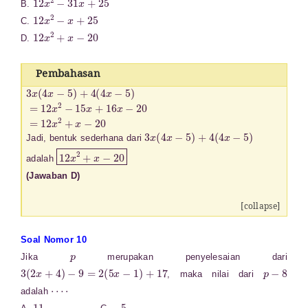
B.
12
x
2
−
x
+
25
C.
12
x
2
+
x
−
20
D.
Pembahasan
3
x
(
4
x
−
5
)
+
4
(
4
x
−
5
)
=
12
x
2
−
15
x
+
16
x
−
20
=
12
x
2
+
x
−
20
3
x
(
4
x
−
5
)
+
4
(
4
x
−
5
)
Jadi, bentuk sederhana dari
12
x
2
+
x
−
20
adalah
(Jawaban D)
[collapse]
Soal Nomor 10
p
Jika
merupakan penyelesaian dari
3
(
2
x
+
4
)
−
9
=
2
(
5
x
−
1
)
+
17
p
−
8
, maka nilai dari
⋯
⋅
adalah
11
−
5