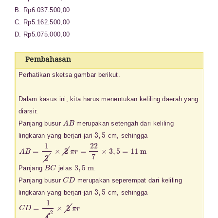
B. Rp6.037.500,00
C. Rp5.162.500,00
D. Rp5.075.000,00
Pembahasan
Perhatikan sketsa gambar berikut.
Dalam kasus ini, kita harus menentukan keliling daerah yang
diarsir.
A
B
Panjang busur
merupakan setengah dari keliling
3
,
5
lingkaran yang berjari-jari
cm, sehingga
A
B
=
1
2
×
2
π
r
=
22
7
×
3
,
5
=
11
m
B
C
3
,
5
m
Panjang
jelas
.
C
D
Panjang busur
merupakan seperempat dari keliling
3
,
5
lingkaran yang berjari-jari
cm, sehingga
C
D
=
1
4
2
×
2
π
r
=
1
2
×
22
7
×
3
,
5
=
5
,
5
m