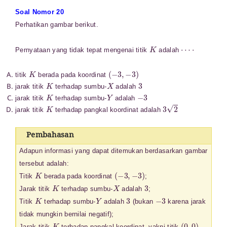
Soal Nomor 20
Perhatikan gambar berikut.
K
⋯
⋅
Pernyataan yang tidak tepat mengenai titik
adalah
K
(
−
3
,
−
3
)
titik
berada pada koordinat
K
X
3
jarak titik
terhadap sumbu-
adalah
K
Y
−
3
jarak titik
terhadap sumbu-
adalah
K
3
2
jarak titik
terhadap pangkal koordinat adalah
Pembahasan
Adapun informasi yang dapat ditemukan berdasarkan gambar
tersebut adalah:
K
(
−
3
,
−
3
)
Titik
berada pada koordinat
;
K
X
3
Jarak titik
terhadap sumbu-
adalah
;
K
Y
3
−
3
Titik
terhadap sumbu-
adalah
(bukan
karena jarak
tidak mungkin bernilai negatif);
K
(
0
,
0
)
Jarak titik
terhadap pangkal koordinat, yakni titik