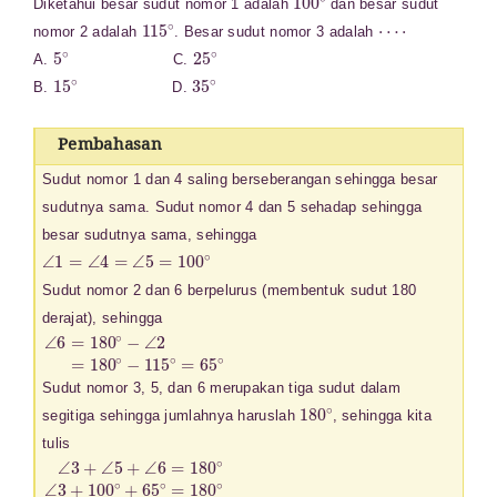
Diketahui besar sudut nomor 1 adalah
dan besar sudut
115
∘
⋯
⋅
nomor 2 adalah
. Besar sudut nomor 3 adalah
5
∘
25
∘
A.
C.
15
∘
35
∘
B.
D.
Pembahasan
Sudut nomor 1 dan 4 saling berseberangan sehingga besar
sudutnya sama. Sudut nomor 4 dan 5 sehadap sehingga
besar sudutnya sama, sehingga
∠
1
=
∠
4
=
∠
5
=
100
∘
Sudut nomor 2 dan 6 berpelurus (membentuk sudut 180
derajat), sehingga
∠
6
=
180
∘
−
∠
2
=
180
∘
−
115
∘
=
65
∘
Sudut nomor 3, 5, dan 6 merupakan tiga sudut dalam
180
∘
segitiga sehingga jumlahnya haruslah
, sehingga kita
tulis
∠
3
+
∠
5
+
∠
6
=
180
∘
∠
3
+
100
∘
+
65
∘
=
180
∘
∠
3
+
165
∘
=
180