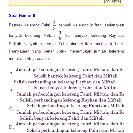
[collapse]
Soal Nomor 8
4
3
Banyak kelereng Fahri
banyak kelereng Miftah, sedangkan
3
5
banyak kelereng Miftah
kali banyak kelereng Rayhan.
5
Selisih banyak kelereng Fahri dan Miftah adalah
butir.
Pernyataan yang benar untuk menentukan jumlah kelereng
⋯
⋅
mereka bertiga adalah
ereng Rayhan dan Miftah
A
ereng Fahri, Miftah, dan Rayhan
Selisih perbandingan kele
ereng Fahri dan Miftah
ereng Fahri dan Miftah
ereng Fahri dan Miftah
.
ereng Fahri dan Miftah
ereng Fahri, Miftah, dan Rayhan
Jumlah perbandingan kel
ereng Fahri, Miftah, dan Rayhan
ereng Rayhan dan Miftah
reng Fahri dan Miftah
ereng Fahri, Miftah, dan Rayhan
×
Jumlah perbandingan kel
Selisih perbandingan kel
B
.
Selisih banyak kel
Selisih banyak kel
×
D
Selisih perbandingan kel
ereng Fahri dan Miftah
Jumlah perbandingan kel
C
.
Jumlah perbandingan kel
.
Selisih perbandingan kel
×
×
Selisih banyak kel
Selisih banyak kel