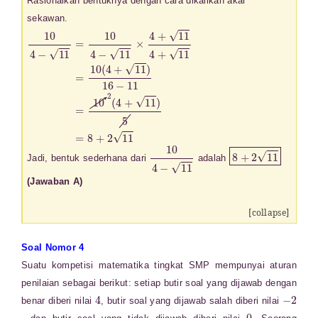
Rasionalkan bentuknya dengan cara dikalikan akar
sekawan.
10
4
−
11
=
10
4
−
11
×
4
+
11
4
+
11
=
10
(
4
+
11
)
16
−
11
=
10
2
(
4
+
11
10
4
−
11
8
+
2
11
Jadi, bentuk sederhana dari
adalah
(Jawaban A)
[collapse]
Soal Nomor 4
Suatu kompetisi matematika tingkat SMP mempunyai aturan
penilaian sebagai berikut: setiap butir soal yang dijawab dengan
4
−
2
benar diberi nilai
, butir soal yang dijawab salah diberi nilai
0