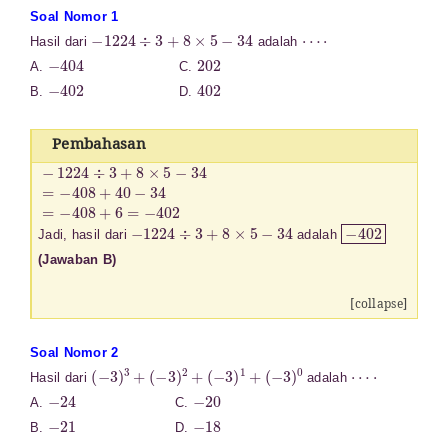
Soal Nomor 1
−
1224
÷
3
+
8
×
5
−
34
⋯
⋅
Hasil dari
adalah
−
404
202
A.
C.
−
402
402
B.
D.
Pembahasan
−
1224
÷
3
+
8
×
5
−
34
=
−
408
+
40
−
34
=
−
408
+
6
=
−
402
−
1224
÷
3
+
8
×
5
−
34
−
402
Jadi, hasil dari
adalah
(Jawaban B)
[collapse]
Soal Nomor 2
(
−
3
)
3
+
(
−
3
)
2
+
(
−
3
)
1
+
(
−
3
)
0
⋯
⋅
Hasil dari
adalah
−
24
−
20
A.
C.
−
21
−
18
B.
D.