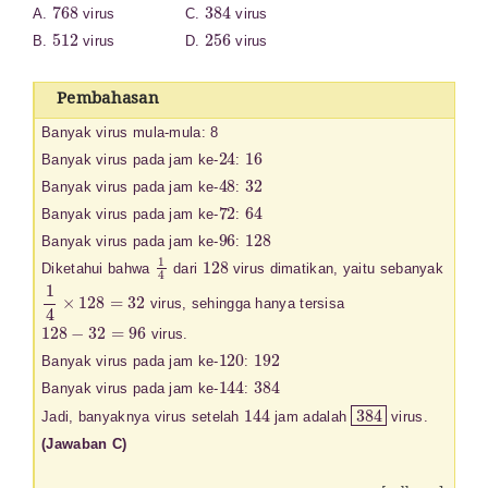
768
384
A.
virus C.
virus
512
256
B.
virus D.
virus
Pembahasan
Banyak virus mula-mula: 8
24
16
Banyak virus pada jam ke-
:
48
32
Banyak virus pada jam ke-
:
72
64
Banyak virus pada jam ke-
:
96
128
Banyak virus pada jam ke-
:
1
4
128
Diketahui bahwa
dari
virus dimatikan, yaitu sebanyak
1
4
×
128
=
32
virus, sehingga hanya tersisa
128
−
32
=
96
virus.
120
192
Banyak virus pada jam ke-
:
144
384
Banyak virus pada jam ke-
:
144
384
Jadi, banyaknya virus setelah
jam adalah
virus.
(Jawaban C)