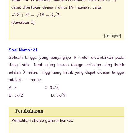
dapat ditentukan dengan rumus Pythagoras, yaitu
3
2
+
3
2
=
18
=
3
2
.
(Jawaban C)
[collapse]
Soal Nomor 21
6
Sebuah tangga yang panjangnya
meter disandarkan pada
tiang listrik. Jarak ujung bawah tangga terhadap tiang listrik
3
adalah
meter. Tinggi tiang listrik yang dapat dicapai tangga
⋯
⋅
adalah
meter.
3
3
3
A.
C.
3
2
3
5
B.
D.
Pembahasan
Perhatikan sketsa gambar berikut.