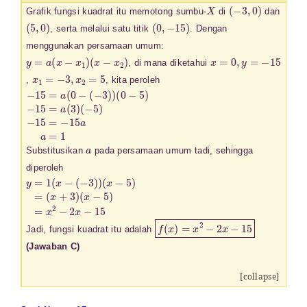
X
(
−
3
,
0
)
Grafik fungsi kuadrat itu memotong sumbu-
di
dan
(
5
,
0
)
(
0
,
−
15
)
, serta melalui satu titik
. Dengan
menggunakan persamaan umum:
y
=
a
(
x
−
x
1
)
(
x
−
x
2
)
x
=
0
,
y
=
−
15
, di mana diketahui
x
1
=
−
3
,
x
2
=
5
,
, kita peroleh
−
(
(
0
−
15
−
5
5
)
=
−
)
a
−
15
(
15
0
=
−
=
−
(
−
a
15
3
(
3
a
)
)
)
a
=
1
a
Substitusikan
pada persamaan umum tadi, sehingga
diperoleh
y
(
x
=
+
1
3
(
x
)
(
−
x
(
−
−
5
3
)
)
=
)
(
x
x
2
−
−
5
2
)
x
=
−
15
f
(
x
)
=
x
2
−
2
x
−
15
Jadi, fungsi kuadrat itu adalah
(Jawaban C)
[collapse]