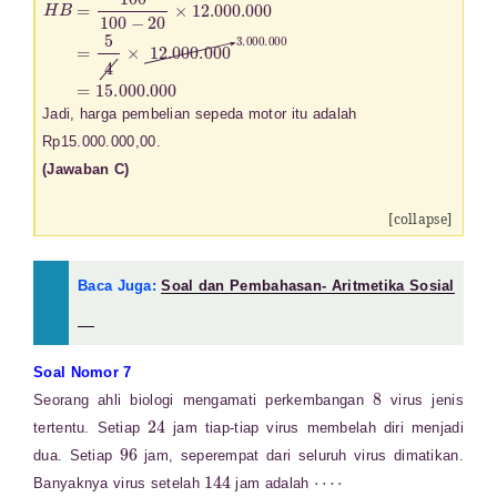
H
B
=
100
100
−
20
×
12.000
.000
=
5
4
×
12.000
.000
3.000
.000
Jadi, harga pembelian sepeda motor itu adalah
Rp15.000.000,00.
(Jawaban C)
[collapse]
Baca Juga:
Soal dan Pembahasan- Aritmetika Sosial
Soal Nomor 7
8
Seorang ahli biologi mengamati perkembangan
virus jenis
24
tertentu. Setiap
jam tiap-tiap virus membelah diri menjadi
96
dua. Setiap
jam, seperempat dari seluruh virus dimatikan.
144
⋯
⋅
Banyaknya virus setelah
jam adalah