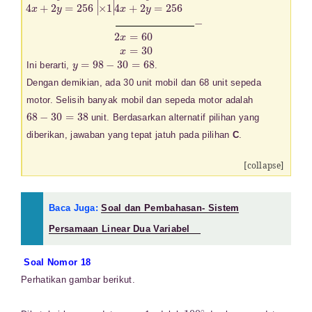
x
×
+
2
y
×
=
1
98
|
2
x
4
+
x
2
+
y
2
=
y
196
=
256
4
x
|
+
2
y
=
256
−
2
x
=
60
x
=
30
y
=
98
−
30
=
68
Ini berarti,
.
Dengan demikian, ada 30 unit mobil dan 68 unit sepeda
motor. Selisih banyak mobil dan sepeda motor adalah
68
−
30
=
38
unit. Berdasarkan alternatif pilihan yang
diberikan, jawaban yang tepat jatuh pada pilihan
C
.
[collapse]
Baca Juga:
Soal dan Pembahasan- Sistem
Persamaan Linear Dua Variabel
Soal Nomor 18
Perhatikan gambar berikut.
100
∘