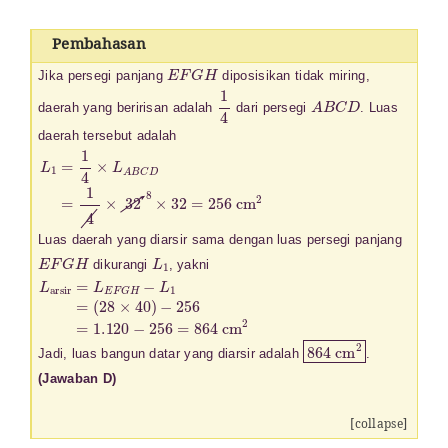
Pembahasan
E
F
G
H
Jika persegi panjang
diposisikan tidak miring,
1
4
A
B
C
D
daerah yang beririsan adalah
dari persegi
. Luas
daerah tersebut adalah
L
1
=
1
4
×
L
A
B
C
D
=
1
4
×
32
8
×
32
=
256
cm
2
Luas daerah yang diarsir sama dengan luas persegi panjang
E
F
G
H
L
1
dikurangi
, yakni
L
(
28
arsir
×
40
=
L
)
−
E
256
F
G
H
=
1.120
−
L
1
=
−
256
=
864
cm
2
864
cm
2
Jadi, luas bangun datar yang diarsir adalah
.
(Jawaban D)
[collapse]