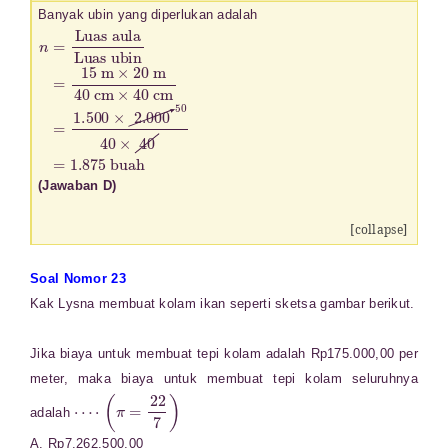
Banyak ubin yang diperlukan adalah
n
Luas ubin
=
Luas aula
=
15
m
×
20
m
40
cm
×
40
cm
=
1.500
×
2.000
50
40
×
40
=
1
(Jawaban D)
[collapse]
Soal Nomor 23
Kak Lysna membuat kolam ikan seperti sketsa gambar berikut.
Jika biaya untuk membuat tepi kolam adalah Rp175.000,00 per
meter, maka biaya untuk membuat tepi kolam seluruhnya
⋯
⋅
(
π
=
22
7
)
adalah
A. Rp7.262.500,00