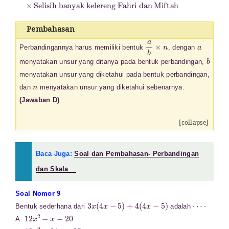
Pembahasan
a
b
×
n
a
Perbandingannya harus memiliki bentuk
, dengan
b
menyatakan unsur yang ditanya pada bentuk perbandingan,
menyatakan unsur yang diketahui pada bentuk perbandingan,
n
dan
menyatakan unsur yang diketahui sebenarnya.
(Jawaban D)
[collapse]
Baca Juga:
Soal dan Pembahasan- Perbandingan
dan Skala
Soal Nomor 9
3
x
(
4
x
−
5
)
+
4
(
4
x
−
5
)
⋯
⋅
Bentuk sederhana dari
adalah
12
x
2
−
x
−
20
A.
12
x
2
−
31
x
+
25