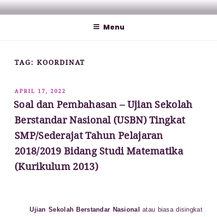
Lompat
MATHCYBER1997
God used beautiful mathematics in creating the world – Paul
ke
Dirac
Menu
konten
TAG:
KOORDINAT
DIPOSKAN
APRIL 17, 2022
PADA
Soal dan Pembahasan – Ujian Sekolah
Berstandar Nasional (USBN) Tingkat
SMP/Sederajat Tahun Pelajaran
2018/2019 Bidang Studi Matematika
(Kurikulum 2013)
Ujian Sekolah Berstandar Nasional
atau biasa disingkat