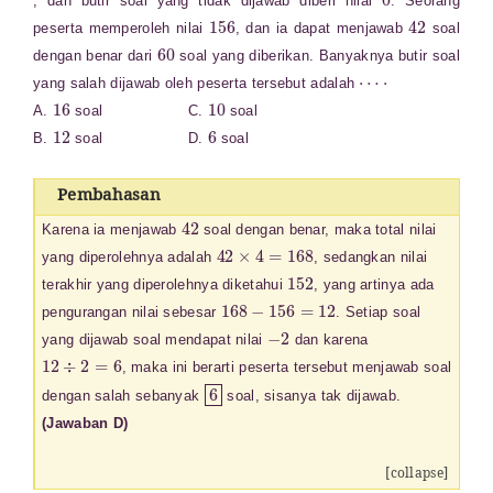
, dan butir soal yang tidak dijawab diberi nilai
. Seorang
156
42
peserta memperoleh nilai
, dan ia dapat menjawab
soal
60
dengan benar dari
soal yang diberikan. Banyaknya butir soal
⋯
⋅
yang salah dijawab oleh peserta tersebut adalah
16
10
A.
soal C.
soal
12
6
B.
soal D.
soal
Pembahasan
42
Karena ia menjawab
soal dengan benar, maka total nilai
42
×
4
=
168
yang diperolehnya adalah
, sedangkan nilai
152
terakhir yang diperolehnya diketahui
, yang artinya ada
168
−
156
=
12
pengurangan nilai sebesar
. Setiap soal
−
2
yang dijawab soal mendapat nilai
dan karena
12
÷
2
=
6
, maka ini berarti peserta tersebut menjawab soal
6
dengan salah sebanyak
soal, sisanya tak dijawab.
(Jawaban D)
[collapse]