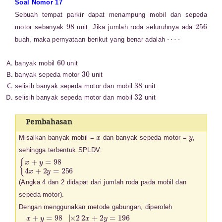
Soal Nomor 17
Sebuah tempat parkir dapat menampung mobil dan sepeda
98
256
motor sebanyak
unit. Jika jumlah roda seluruhnya ada
⋯
⋅
buah, maka pernyataan berikut yang benar adalah
60
banyak mobil
unit
30
banyak sepeda motor
unit
38
selisih banyak sepeda motor dan mobil
unit
32
selisih banyak sepeda motor dan mobil
unit
Pembahasan
x
y
Misalkan banyak mobil =
dan banyak sepeda motor =
,
sehingga terbentuk SPLDV:
{
x
+
y
=
98
4
x
+
2
y
=
256
(Angka 4 dan 2 didapat dari jumlah roda pada mobil dan
sepeda motor).
Dengan menggunakan metode gabungan, diperoleh