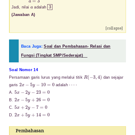
a
3
Jadi, nilai
adalah
(Jawaban A)
[collapse]
Baca Juga:
Soal dan Pembahasan- Relasi dan
Fungsi (Tingkat SMP/Sederajat)
Soal Nomor 14
R
(
−
3
,
4
)
Persamaan garis lurus yang melalui titik
dan sejajar
2
x
−
5
y
−
10
=
0
⋯
⋅
garis
adalah
5
x
−
2
y
−
23
=
0
A.
2
x
−
5
y
+
26
=
0
B.
5
x
+
2
y
−
7
=
0
C.
2
x
+
5
y
+
14
=
0
D.
Pembahasan