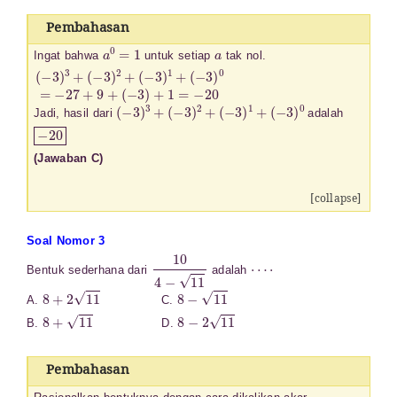
Pembahasan
a
0
=
1
a
Ingat bahwa
untuk setiap
tak nol.
(
(
−
−
3
3
)
)
3
0
+
=
(
−
−
27
3
)
+
2
9
+
+
(
−
(
−
3
3
)
1
)
+
+
1
=
−
20
(
−
3
)
3
+
(
−
3
)
2
+
(
−
3
)
1
+
(
−
3
)
0
Jadi, hasil dari
adalah
−
20
(Jawaban C)
[collapse]
Soal Nomor 3
10
4
−
11
⋯
⋅
Bentuk sederhana dari
adalah
8
+
2
11
8
−
11
A.
C.
8
+
11
8
−
2
11
B.
D.
Pembahasan