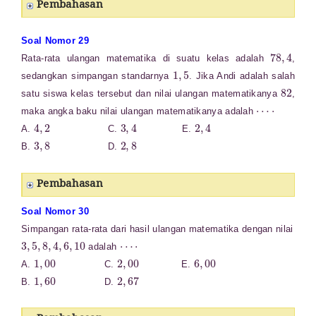
Pembahasan
Soal Nomor 29
78
,
4
Rata-rata ulangan matematika di suatu kelas adalah
,
1
,
5
sedangkan simpangan standarnya
. Jika Andi adalah salah
82
satu siswa kelas tersebut dan nilai ulangan matematikanya
,
⋯
⋅
maka angka baku nilai ulangan matematikanya adalah
4
,
2
3
,
4
2
,
4
A.
C.
E.
3
,
8
2
,
8
B.
D.
Pembahasan
Soal Nomor 30
Simpangan rata-rata dari hasil ulangan matematika dengan nilai
3
,
5
,
8
,
4
,
6
,
10
⋯
⋅
adalah
1
,
00
2
,
00
6
,
00
A.
C.
E.
1
,
60
2
,
67
B.
D.