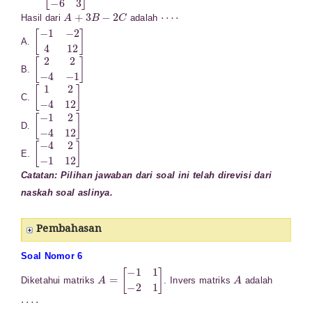
A
+
3
B
−
2
C
⋯
⋅
Hasil dari
adalah
[
−
1
−
2
4
12
]
A.
[
2
2
−
4
−
1
]
B.
[
1
2
−
4
12
]
C.
[
−
1
2
−
4
12
]
D.
[
−
4
2
−
1
12
]
E.
Catatan: Pilihan jawaban dari soal ini telah direvisi dari
naskah soal aslinya.
Pembahasan
Soal Nomor 6
A
=
[
−
1
1
−
2
1
]
A
Diketahui matriks
. Invers matriks
adalah
⋯
⋅