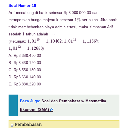
Soal Nomor 18
Arif menabung di bank sebesar Rp3.000.000,00 dan
1
%
memperoleh bunga majemuk sebesar
per bulan. Jika bank
tidak membebankan biaya administrasi, maka simpanan Arif
1
⋯
⋅
setelah
tahun adalah
1
,
01
10
=
1
,
10462
1
,
01
11
=
1
,
11567
(Petunjuk:
;
;
1
,
01
12
=
1
,
12683
)
A. Rp3.380.490,00
B. Rp3.430.120,00
C. Rp3.550.180,00
D. Rp3.660.140,00
E. Rp3.880.220,00
Baca Juga:
Soal dan Pembahasan- Matematika
Ekonomi (SMA)
Pembahasan