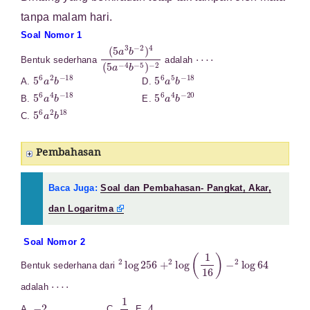
tanpa malam hari.
Soal Nomor 1
(
5
a
3
b
−
2
)
4
(
5
a
−
4
b
−
5
⋯
)
−
⋅
2
Bentuk sederhana
adalah
5
6
a
2
b
−
18
5
6
a
5
b
−
18
A.
D.
5
6
a
4
b
−
18
5
6
a
4
b
−
20
B.
E.
5
6
a
2
b
18
C.
Pembahasan
Baca Juga:
Soal dan Pembahasan- Pangkat, Akar,
dan Logaritma
Soal Nomor 2
2
log
256
+
2
log
(
1
16
)
−
2
log
64
Bentuk sederhana dari
⋯
⋅
adalah
−
2
1
2
4
A.
C.
E.