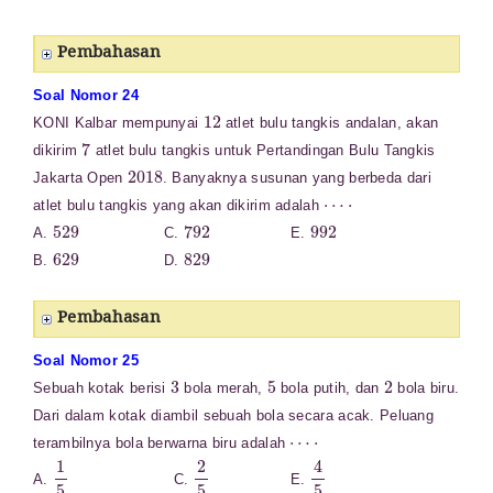
Pembahasan
Soal Nomor 24
12
KONI Kalbar mempunyai
atlet bulu tangkis andalan, akan
7
dikirim
atlet bulu tangkis untuk Pertandingan Bulu Tangkis
2018
Jakarta Open
. Banyaknya susunan yang berbeda dari
⋯
⋅
atlet bulu tangkis yang akan dikirim adalah
529
792
992
A.
C.
E.
629
829
B.
D.
Pembahasan
Soal Nomor 25
3
5
2
Sebuah kotak berisi
bola merah,
bola putih, dan
bola biru.
Dari dalam kotak diambil sebuah bola secara acak. Peluang
⋯
⋅
terambilnya bola berwarna biru adalah
1
5
2
5
4
5
A.
C.
E.