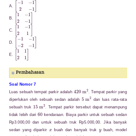
[
−
1
−
1
2
−
1
]
A.
[
1
−
1
2
−
1
]
B.
[
1
−
1
2
1
]
C.
[
−
1
−
1
−
2
−
1
]
D.
[
1
1
2
1
]
E.
Pembahasan
Soal Nomor 7
420
m
2
Luas sebuah tempat parkir adalah
. Tempat parkir yang
5
m
2
diperlukan oleh sebuah sedan adalah
dan luas rata-rata
15
m
2
sebuah truk
. Tempat parkir tersebut dapat menampung
60
tidak lebih dari
kendaraan. Biaya parkir untuk sebuah sedan
Rp3.000,00 dan untuk sebuah truk Rp5.000,00. Jika banyak
x
y
sedan yang diparkir
buah dan banyak truk
buah, model
⋯
⋅