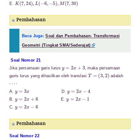
K
(
7
,
24
)
,
L
(
−
6
,
−
5
)
,
M
(
7
,
30
)
E.
Pembahasan
Baca Juga:
Soal dan Pembahasan- Transformasi
Geometri (Tingkat SMA/Sederajat)
Soal Nomor 21
y
=
2
x
+
3
Jika persamaan garis lurus
, maka persamaan
T
=
(
3
,
2
)
garis lurus yang dihasilkan oleh translasi
adalah
⋯
⋅
y
=
3
x
y
=
2
x
−
4
A.
D.
y
=
2
x
+
6
y
=
2
x
−
1
B.
E.
y
=
2
x
−
6
C.
Pembahasan
Soal Nomor 22