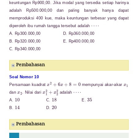
keuntungan Rp900,00. Jika modal yang tersedia setiap harinya
adalah Rp500.000,00 dan paling banyak hanya dapat
memproduksi 400 kue, maka keuntungan terbesar yang dapat
⋯
⋅
diperoleh ibu rumah tangga tersebut adalah
A. Rp300.000,00 D. Rp360.000,00
B. Rp320.000,00 E. Rp400.000,00
C. Rp340.000,00
Pembahasan
Soal Nomor 10
x
2
+
6
x
+
8
=
0
x
1
Persamaan kuadrat
mempunyai akar-akar
x
2
x
1
2
+
x
2
2
⋯
⋅
dan
. Nilai dari
adalah
10
18
35
A.
C.
E.
14
20
B.
D.
Pembahasan