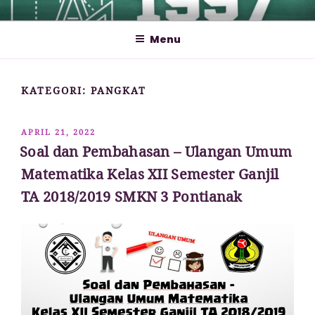
Lompat
MATHCYBER1997
God used beautiful mathematics in creating the world – Paul
ke
Dirac
Menu
konten
KATEGORI:
PANGKAT
DIPOSKAN
APRIL 21, 2022
PADA
Soal dan Pembahasan – Ulangan Umum
Matematika Kelas XII Semester Ganjil
TA 2018/2019 SMKN 3 Pontianak