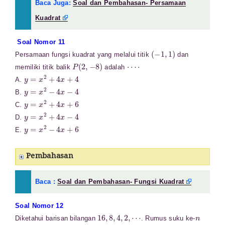
Baca Juga:
Soal dan Pembahasan- Persamaan
Kuadrat
Soal Nomor 11
(
−
1
,
1
)
Persamaan fungsi kuadrat yang melalui titik
dan
P
(
2
,
−
8
)
⋯
⋅
memiliki titik balik
adalah
y
=
x
2
+
4
x
+
4
A.
y
=
x
2
−
4
x
−
4
B.
y
=
x
2
+
4
x
+
6
C.
y
=
x
2
+
4
x
−
4
D.
y
=
x
2
−
4
x
+
6
E.
Pembahasan
Baca :
Soal dan Pembahasan- Fungsi Kuadrat
Soal Nomor 12
16
,
8
,
4
,
2
,
⋯
n
Diketahui barisan bilangan
. Rumus suku ke-