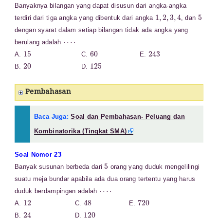
Banyaknya bilangan yang dapat disusun dari angka-angka
1
,
2
,
3
,
4
5
terdiri dari tiga angka yang dibentuk dari angka
, dan
dengan syarat dalam setiap bilangan tidak ada angka yang
⋯
⋅
berulang adalah
15
60
243
A.
C.
E.
20
125
B.
D.
Pembahasan
Baca Juga:
Soal dan Pembahasan- Peluang dan
Kombinatorika (Tingkat SMA)
Soal Nomor 23
5
Banyak susunan berbeda dari
orang yang duduk mengelilingi
suatu meja bundar apabila ada dua orang tertentu yang harus
⋯
⋅
duduk berdampingan adalah
12
48
720
A.
C.
E.
24
120
B.
D.