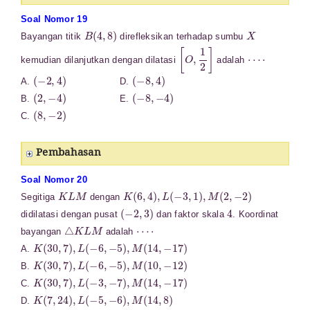
Soal Nomor 19
B
(
4
,
8
)
X
Bayangan titik
direfleksikan terhadap sumbu
[
O
,
1
2
]
⋯
⋅
kemudian dilanjutkan dengan dilatasi
adalah
(
−
2
,
4
)
(
−
8
,
4
)
A.
D.
(
2
,
−
4
)
(
−
8
,
−
4
)
B.
E.
(
8
,
−
2
)
C.
Pembahasan
Soal Nomor 20
K
L
M
K
(
6
,
4
)
,
L
(
−
3
,
1
)
,
M
(
2
,
−
2
)
Segitiga
dengan
(
−
2
,
3
)
4
didilatasi dengan pusat
dan faktor skala
. Koordinat
△
K
L
M
⋯
⋅
bayangan
adalah
K
(
30
,
7
)
,
L
(
−
6
,
−
5
)
,
M
(
14
,
−
17
)
A.
K
(
30
,
7
)
,
L
(
−
6
,
−
5
)
,
M
(
10
,
−
12
)
B.
K
(
30
,
7
)
,
L
(
−
3
,
−
7
)
,
M
(
14
,
−
17
)
C.
K
(
7
,
24
)
,
L
(
−
5
,
−
6
)
,
M
(
14
,
8
)
D.