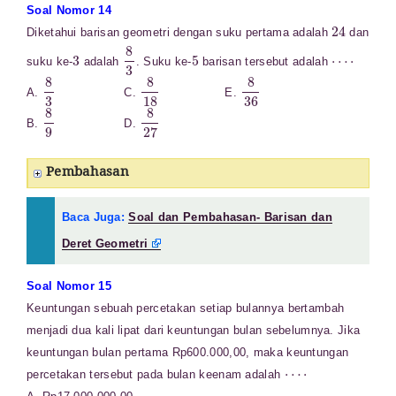
Soal Nomor 14
24
Diketahui barisan geometri dengan suku pertama adalah
dan
3
8
3
5
⋯
⋅
suku ke-
adalah
. Suku ke-
barisan tersebut adalah
8
3
8
18
8
36
A.
C.
E.
8
9
8
27
B.
D.
Pembahasan
Baca Juga:
Soal dan Pembahasan- Barisan dan
Deret Geometri
Soal Nomor 15
Keuntungan sebuah percetakan setiap bulannya bertambah
menjadi dua kali lipat dari keuntungan bulan sebelumnya. Jika
keuntungan bulan pertama Rp600.000,00, maka keuntungan
⋯
⋅
percetakan tersebut pada bulan keenam adalah