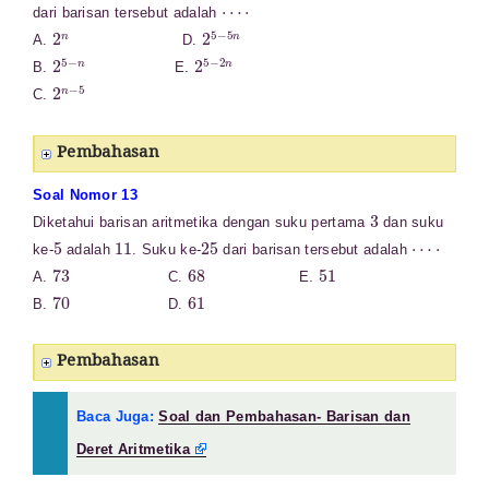
⋯
⋅
dari barisan tersebut adalah
2
n
2
5
−
5
n
A.
D.
2
5
−
n
2
5
−
2
n
B.
E.
2
n
−
5
C.
Pembahasan
Soal Nomor 13
3
Diketahui barisan aritmetika dengan suku pertama
dan suku
5
11
25
⋯
⋅
ke-
adalah
. Suku ke-
dari barisan tersebut adalah
73
68
51
A.
C.
E.
70
61
B.
D.
Pembahasan
Baca Juga:
Soal dan Pembahasan- Barisan dan
Deret Aritmetika