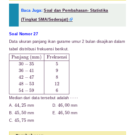
Baca Juga:
Soal dan Pembahasan- Statistika
(Tingkat SMA/Sederajat)
Soal Nomor 27
Data ukuran panjang ikan gurame umur 2 bulan disajikan dalam
tabel distribusi frekuensi berikut.
Panjang (mm)
Frekuensi
30
−
35
5
36
−
41
9
42
−
47
8
48
−
53
12
54
−
59
6
⋯
⋅
Median dari data tersebut adalah
44
,
25
46
,
00
A.
mm D.
mm
45
,
50
46
,
50
B.
mm E.
mm
45
,
75
C.
mm