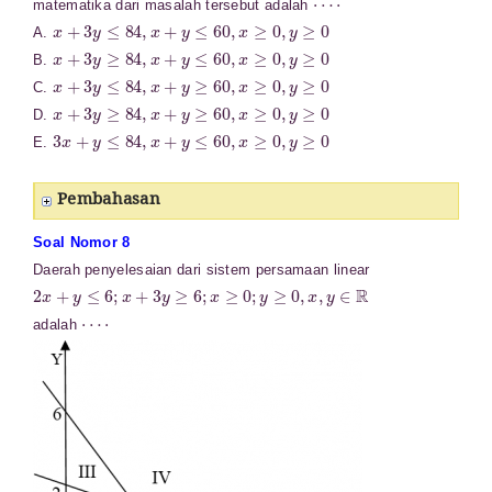
matematika dari masalah tersebut adalah
x
+
3
y
≤
84
,
x
+
y
≤
60
,
x
≥
0
,
y
≥
0
A.
x
+
3
y
≥
84
,
x
+
y
≤
60
,
x
≥
0
,
y
≥
0
B.
x
+
3
y
≤
84
,
x
+
y
≥
60
,
x
≥
0
,
y
≥
0
C.
x
+
3
y
≥
84
,
x
+
y
≥
60
,
x
≥
0
,
y
≥
0
D.
3
x
+
y
≤
84
,
x
+
y
≤
60
,
x
≥
0
,
y
≥
0
E.
Pembahasan
Soal Nomor 8
Daerah penyelesaian dari sistem persamaan linear
2
x
+
y
≤
6
;
x
+
3
y
≥
6
;
x
≥
0
;
y
≥
0
,
x
,
y
∈
R
⋯
⋅
adalah