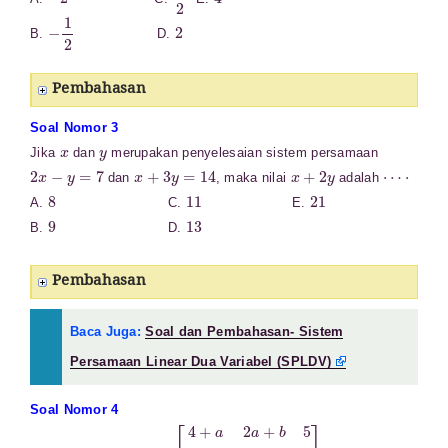
−
1
2
2
B.
D.
Pembahasan
Soal Nomor 3
x
y
Jika
dan
merupakan penyelesaian sistem persamaan
2
x
−
y
=
7
x
+
3
y
=
14
x
+
2
y
⋯
⋅
dan
, maka nilai
adalah
8
11
21
A.
C.
E.
9
13
B.
D.
Pembahasan
Baca Juga:
Soal dan Pembahasan- Sistem
Persamaan Linear Dua Variabel (SPLDV)
Soal Nomor 4
P
[
4
=
+
a
2
a
+
b
5
c
2
b
+
c
8
3
b
+
1
6
d
]