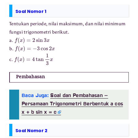
Soal Nomor 1
Tentukan periode, nilai maksimum, dan nilai minimum
fungsi trigonometri berikut.
f
(
x
)
=
2
sin
3
x
a.
f
(
x
)
=
−
3
cos
2
x
b.
f
(
x
)
=
4
tan
1
3
x
c.
Pembahasan
Baca Juga:
Soal dan Pembahasan –
Persamaan Trigonometri Berbentuk a cos
x + b sin x = c
Soal Nomor 2