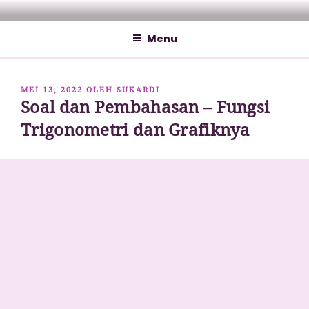
Lompat
MATHCYBER1997
God used beautiful mathematics in creating the world – Paul
ke
Dirac
Menu
konten
DIPOSKAN
MEI 13, 2022
OLEH
SUKARDI
Soal dan Pembahasan – Fungsi
PADA
Trigonometri dan Grafiknya