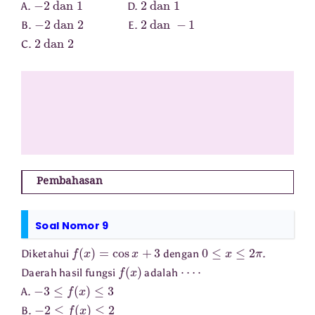
A.
D.
−
2
dan
2
2
dan
−
1
B.
E.
2
dan
2
C.
Pembahasan
Soal Nomor 9
f
(
x
)
=
cos
x
+
3
0
≤
x
≤
2
π
Diketahui
dengan
.
f
(
x
)
⋯
⋅
Daerah hasil fungsi
adalah
−
3
≤
f
(
x
)
≤
3
A.
−
2
≤
f
(
x
)
≤
2
B.