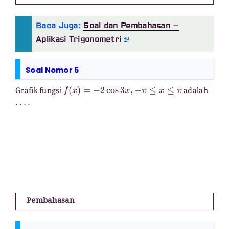
Baca Juga:
Soal dan Pembahasan –
Aplikasi Trigonometri
Soal Nomor 5
f
(
x
)
=
−
2
cos
3
x
,
−
π
≤
x
≤
π
Grafik fungsi
adalah
⋯
⋅
Pembahasan