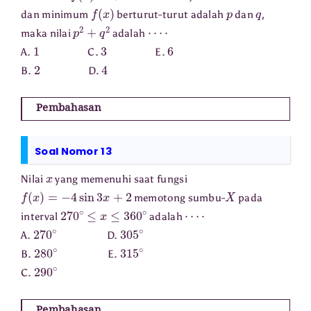
f
(
x
)
p
q
dan minimum
berturut-turut adalah
dan
,
p
2
+
q
2
⋯
⋅
maka nilai
adalah
1
3
6
A.
C.
E.
2
4
B.
D.
Pembahasan
Soal Nomor 13
x
Nilai
yang memenuhi saat fungsi
f
(
x
)
=
−
4
sin
3
x
+
2
X
memotong sumbu-
pada
270
∘
≤
x
≤
360
∘
⋯
⋅
interval
adalah
270
∘
305
∘
A.
D.
280
∘
315
∘
B.
E.
290
∘
C.