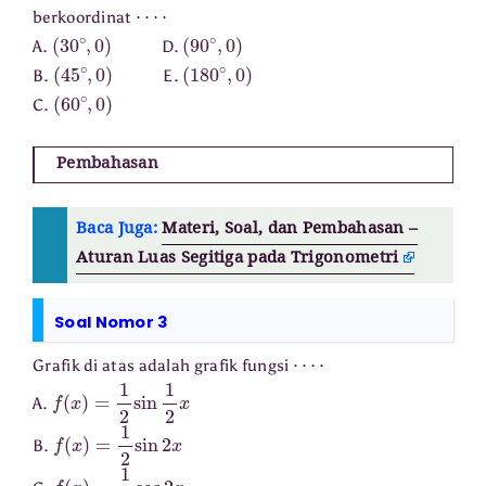
⋯
⋅
berkoordinat
(
30
∘
,
0
)
(
90
∘
,
0
)
A.
D.
(
45
∘
,
0
)
(
180
∘
,
0
)
B.
E.
(
60
∘
,
0
)
C.
Pembahasan
Baca Juga:
Materi, Soal, dan Pembahasan –
Aturan Luas Segitiga pada Trigonometri
Soal Nomor 3
⋯
⋅
Grafik di atas adalah grafik fungsi
f
(
x
)
=
1
2
sin
1
2
x
A.
f
(
x
)
=
1
2
sin
2
x
B.
f
(
x
)
=
1
2
cos
2
x