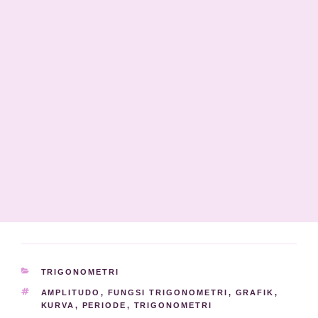
KATEGORI
TRIGONOMETRI
TAG
AMPLITUDO
,
FUNGSI TRIGONOMETRI
,
GRAFIK
,
KURVA
,
PERIODE
,
TRIGONOMETRI