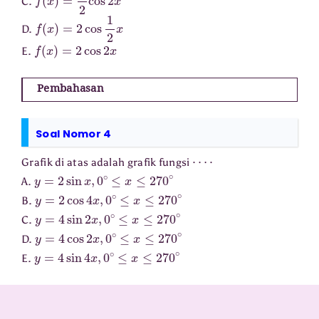
C.
f
(
x
)
=
2
cos
1
2
x
D.
f
(
x
)
=
2
cos
2
x
E.
Pembahasan
Soal Nomor 4
⋯
⋅
Grafik di atas adalah grafik fungsi
y
=
2
sin
x
,
0
∘
≤
x
≤
270
∘
A.
y
=
2
cos
4
x
,
0
∘
≤
x
≤
270
∘
B.
y
=
4
sin
2
x
,
0
∘
≤
x
≤
270
∘
C.
y
=
4
cos
2
x
,
0
∘
≤
x
≤
270
∘
D.
y
=
4
sin
4
x
,
0
∘
≤
x
≤
270
∘
E.