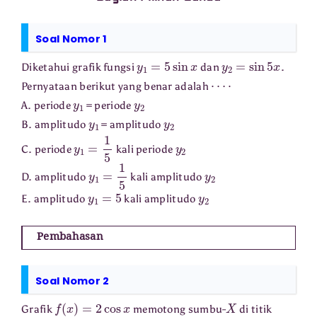
Soal Nomor 1
y
1
=
5
sin
x
y
2
=
sin
5
x
Diketahui grafik fungsi
dan
.
⋯
⋅
Pernyataan berikut yang benar adalah
y
1
y
2
A. periode
= periode
y
1
y
2
B. amplitudo
= amplitudo
y
1
=
1
5
y
2
C. periode
kali periode
y
1
=
1
5
y
2
D. amplitudo
kali amplitudo
y
1
=
5
y
2
E. amplitudo
kali amplitudo
Pembahasan
Soal Nomor 2
f
(
x
)
=
2
cos
x
X
Grafik
memotong sumbu-
di titik