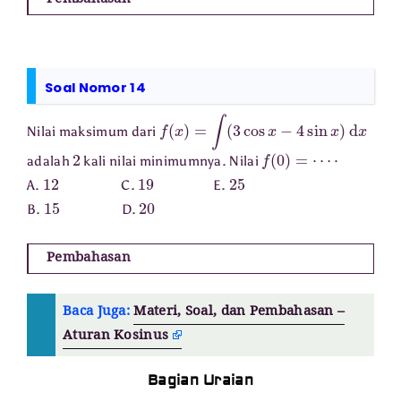
Pembahasan
Soal Nomor 14
f
(
x
)
=
∫
(
3
cos
x
−
4
sin
x
)
d
x
Nilai maksimum dari
2
f
(
0
)
=
⋯
⋅
adalah
kali nilai minimumnya. Nilai
12
19
25
A.
C.
E.
15
20
B.
D.
Pembahasan
Baca Juga:
Materi, Soal, dan Pembahasan –
Aturan Kosinus
Bagian Uraian