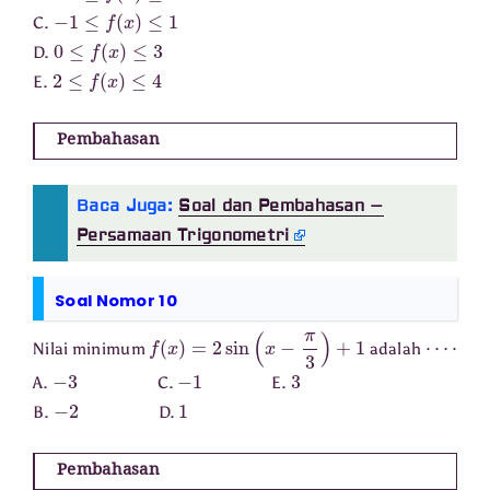
−
1
≤
f
(
x
)
≤
1
C.
0
≤
f
(
x
)
≤
3
D.
2
≤
f
(
x
)
≤
4
E.
Pembahasan
Baca Juga:
Soal dan Pembahasan –
Persamaan Trigonometri
Soal Nomor 10
f
(
x
)
=
2
sin
(
x
−
π
3
)
+
1
⋯
⋅
Nilai minimum
adalah
−
3
−
1
3
A.
C.
E.
−
2
1
B.
D.
Pembahasan