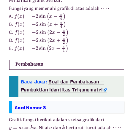
Perhatikan grafik berikut.
⋯
⋅
Fungsi yang memenuhi grafik di atas adalah
f
(
x
)
=
−
2
sin
(
x
−
π
4
)
A.
f
(
x
)
=
−
2
sin
(
x
+
π
4
)
B.
f
(
x
)
=
−
2
sin
(
2
x
−
π
2
)
C.
f
(
x
)
=
−
2
sin
(
2
x
+
π
2
)
D.
f
(
x
)
=
−
2
sin
(
2
x
−
π
4
)
E.
Pembahasan
Baca Juga:
Soal dan Pembahasan –
Pembuktian Identitas Trigonometri
Soal Nomor 8
Grafik fungsi berikut adalah sketsa grafik dari
y
=
a
cos
k
x
a
k
⋯
⋅
. Nilai
dan
berturut-turut adalah
−
2
dan
1
2
dan
1