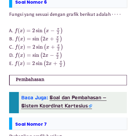
Soal Nomor 6
⋯
⋅
Fungsi yang sesuai dengan grafik berikut adalah
f
(
x
)
=
2
sin
(
x
−
π
2
)
A.
f
(
x
)
=
sin
(
2
x
+
π
2
)
B.
f
(
x
)
=
2
sin
(
x
+
π
2
)
C.
f
(
x
)
=
sin
(
2
x
−
π
2
)
D.
f
(
x
)
=
2
sin
(
2
x
+
π
2
)
E.
Pembahasan
Baca Juga:
Soal dan Pembahasan –
Sistem Koordinat Kartesius
Soal Nomor 7