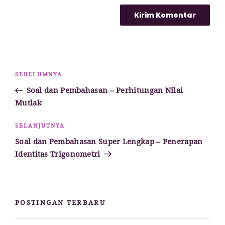
Navigasi
Pos
SEBELUMNYA
pos
Sebelumnya
Soal dan Pembahasan – Perhitungan Nilai
Mutlak
Pos
SELANJUTNYA
Selanjutnya
Soal dan Pembahasan Super Lengkap – Penerapan
Identitas Trigonometri
POSTINGAN TERBARU