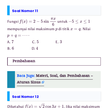
Soal Nomor 11
f
(
x
)
=
2
−
5
sin
π
x
6
−
5
≤
x
≤
1
Fungsi
untuk
p
x
=
q
mempunyai nilai maksimum
di titik
. Nilai
p
+
q
=
⋯
⋅
7
5
3
A.
C.
E.
6
4
B.
D.
Pembahasan
Baca Juga:
Materi, Soal, dan Pembahasan –
Aturan Sinus
Soal Nomor 12
f
(
x
)
=
2
cos
3
x
+
1
Diketahui
. Jika nilai maksimum