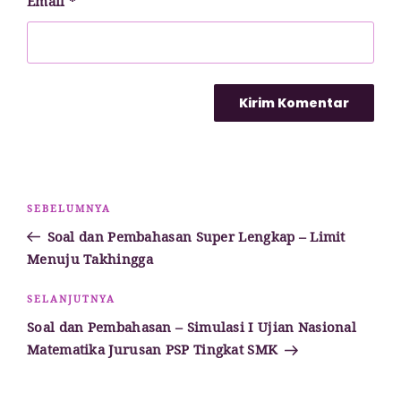
Email
*
Navigasi
Pos
SEBELUMNYA
pos
Sebelumnya
Soal dan Pembahasan Super Lengkap – Limit
Menuju Takhingga
Pos
SELANJUTNYA
Selanjutnya
Soal dan Pembahasan – Simulasi I Ujian Nasional
Matematika Jurusan PSP Tingkat SMK