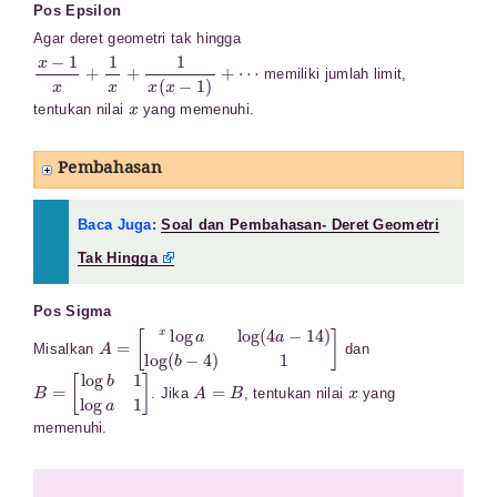
Pos Epsilon
Agar deret geometri tak hingga
x
−
1
x
+
1
x
+
1
x
(
x
−
1
)
+
⋯
memiliki jumlah limit,
x
tentukan nilai
yang memenuhi.
Pembahasan
Baca Juga:
Soal dan Pembahasan- Deret Geometri
Tak Hingga
Pos Sigma
A
[
x
=
log
a
log
(
4
a
−
14
)
log
(
b
−
4
)
1
]
Misalkan
dan
B
[
log
=
b
1
log
a
1
]
A
=
B
x
. Jika
, tentukan nilai
yang
memenuhi.