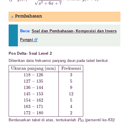
Pembahasan
Baca:
Soal dan Pembahasan- Komposisi dan Invers
Fungsi
Pos Delta- Soal Level 2
Diberikan data frekuensi panjang daun pada tabel berikut.
Ukuran panjang (mm)
Frekuensi
118
−
126
3
127
−
135
5
136
−
144
9
145
−
153
12
P
83
83
Berdasarkan tabel di atas, tentukanlah
(persentil ke-
)!