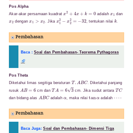
Pos Alpha
x
2
+
4
x
+
k
=
0
x
1
Akar-akar persamaan kuadrat
adalah
dan
x
2
x
1
>
x
2
x
1
2
−
x
2
2
=
−
32
k
dengan
. Jika
, tentukan nilai
.
Pembahasan
Baca :
Soal dan Pembahasan- Teorema Pythagoras
Pos Theta
T
.
A
B
C
Diketahui limas segitiga beraturan
. Diketahui panjang
A
B
=
6
T
A
=
6
3
T
C
rusuk
cm dan
cm. Jika sudut antara
A
B
C
α
tan
α
⋯
⋅
dan bidang alas
adalah
, maka nilai
adalah
Pembahasan
Baca Juga:
Soal dan Pembahasan- Dimensi Tiga