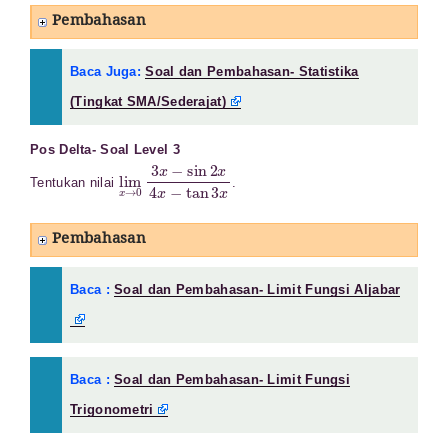
Pembahasan
Baca Juga:
Soal dan Pembahasan- Statistika
(Tingkat SMA/Sederajat)
Pos Delta- Soal Level 3
lim
x
→
0
3
x
−
sin
2
x
4
x
−
tan
3
x
Tentukan nilai
.
Pembahasan
Baca :
Soal dan Pembahasan- Limit Fungsi Aljabar
Baca :
Soal dan Pembahasan- Limit Fungsi
Trigonometri