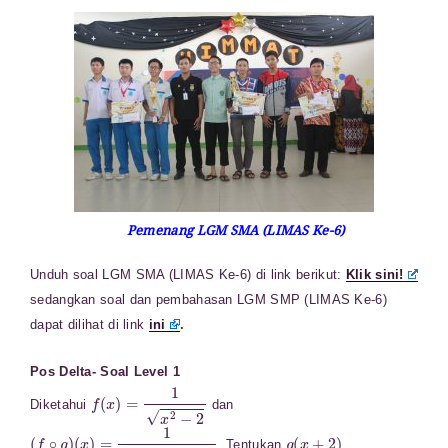
Pemenang LGM SMA (LIMAS Ke-6)
Unduh soal LGM SMA (LIMAS Ke-6) di link berikut:
Klik sini!
sedangkan soal dan pembahasan LGM SMP (LIMAS Ke-6)
dapat dilihat di link
ini
.
Pos Delta- Soal Level 1
f
(
x
)
=
1
x
2
−
2
Diketahui
dan
(
f
∘
g
)
(
x
)
=
1
x
2
+
6
x
+
7
g
(
x
+
2
)
. Tentukan
.