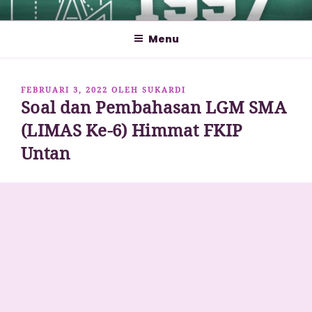
Lompat
MATHCYBER1997
God used beautiful mathematics in creating the world – Paul
ke
Dirac
Menu
konten
DIPOSKAN
FEBRUARI 3, 2022
OLEH
SUKARDI
Soal dan Pembahasan LGM SMA
PADA
(LIMAS Ke-6) Himmat FKIP
Untan