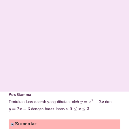
Pos Gamma
y
=
x
2
−
2
x
Tentukan luas daerah yang dibatasi oleh
dan
y
=
2
x
−
3
0
≤
x
≤
3
dengan batas interval
Komentar