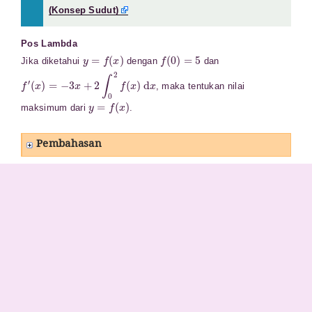
(Konsep Sudut)
Pos Lambda
y
=
f
(
x
)
f
(
0
)
=
5
Jika diketahui
dengan
dan
f
′
(
x
)
=
−
3
x
+
2
∫
0
2
f
(
x
)
d
x
, maka tentukan nilai
y
=
f
(
x
)
maksimum dari
.
Pembahasan